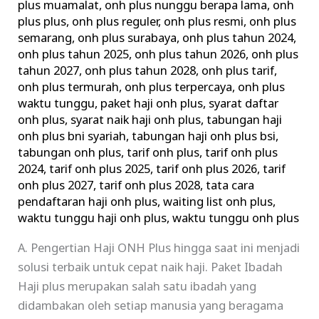
plus muamalat
,
onh plus nunggu berapa lama
,
onh
plus plus
,
onh plus reguler
,
onh plus resmi
,
onh plus
semarang
,
onh plus surabaya
,
onh plus tahun 2024
,
onh plus tahun 2025
,
onh plus tahun 2026
,
onh plus
tahun 2027
,
onh plus tahun 2028
,
onh plus tarif
,
onh plus termurah
,
onh plus terpercaya
,
onh plus
waktu tunggu
,
paket haji onh plus
,
syarat daftar
onh plus
,
syarat naik haji onh plus
,
tabungan haji
onh plus bni syariah
,
tabungan haji onh plus bsi
,
tabungan onh plus
,
tarif onh plus
,
tarif onh plus
2024
,
tarif onh plus 2025
,
tarif onh plus 2026
,
tarif
onh plus 2027
,
tarif onh plus 2028
,
tata cara
pendaftaran haji onh plus
,
waiting list onh plus
,
waktu tunggu haji onh plus
,
waktu tunggu onh plus
A. Pengertian Haji ONH Plus hingga saat ini menjadi
solusi terbaik untuk cepat naik haji. Paket Ibadah
Haji plus merupakan salah satu ibadah yang
didambakan oleh setiap manusia yang beragama