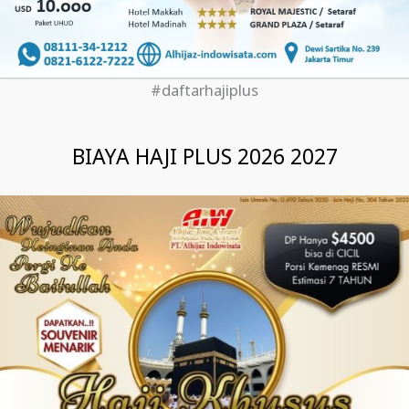
#daftarhajiplus
BIAYA HAJI PLUS 2026 2027