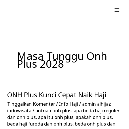
Lewati
ke
konten
Masa Tunggu Onh
Plus 2028
ONH Plus Kunci Cepat Naik Haji
ONH
Plus
Tinggalkan Komentar
/
Info Haji
/
admin alhijaz
Kunci
indowisata
/
antrian onh plus
,
apa beda haji reguler
dan onh plus
,
apa itu onh plus
,
apakah onh plus
,
Cepat
beda haji furoda dan onh plus
,
beda onh plus dan
Naik