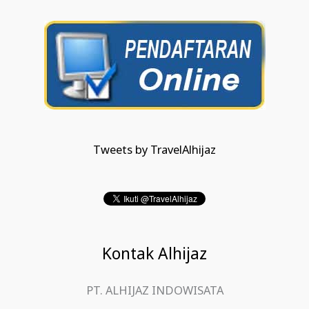
Tweets by TravelAlhijaz
Kontak Alhijaz
PT. ALHIJAZ INDOWISATA