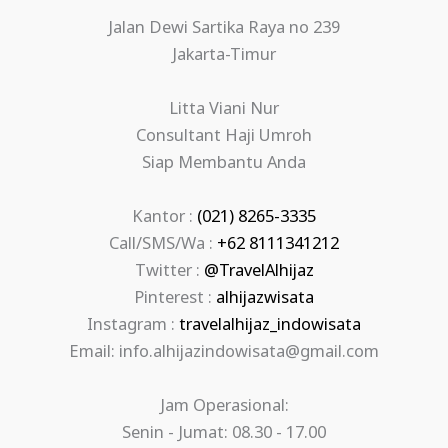
Jalan Dewi Sartika Raya no 239
Jakarta-Timur
Litta Viani Nur
Consultant Haji Umroh
Siap Membantu Anda
Kantor :
(021) 8265-3335
Call/SMS/Wa :
+62 8111341212
Twitter :
@TravelAlhijaz
Pinterest :
alhijazwisata
Instagram :
travelalhijaz_indowisata
Email: info.alhijazindowisata@gmail.com
Jam Operasional:
Senin - Jumat: 08.30 - 17.00