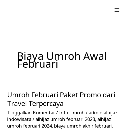
Lewati
ke
konten
Biaya Umroh Awal
Februari
Umroh Februari Paket Promo dari
Umroh
Februari
Travel Terpercaya
Paket
Tinggalkan Komentar
/
Info Umroh
/
admin alhijaz
Promo
indowisata
/
alhijaz umroh februari 2023
,
alhijaz
dari
umroh februari 2024
,
biaya umroh akhir februari
,