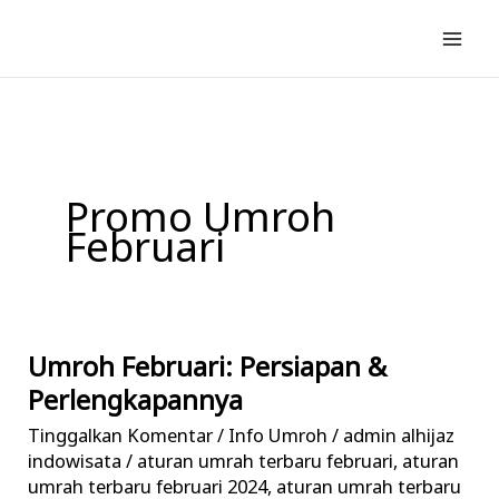
Lewati
ke
konten
Promo Umroh
Februari
Umroh Februari: Persiapan &
Umroh
Februari:
Perlengkapannya
Persiapan
Tinggalkan Komentar
/
Info Umroh
/
admin alhijaz
&
indowisata
/
aturan umrah terbaru februari
,
aturan
Perlengkapannya
umrah terbaru februari 2024
,
aturan umrah terbaru