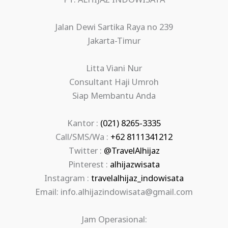
PT. ALHIJAZ INDOWISATA
Jalan Dewi Sartika Raya no 239
Jakarta-Timur
Litta Viani Nur
Consultant Haji Umroh
Siap Membantu Anda
Kantor :
(021) 8265-3335
Call/SMS/Wa :
+62 8111341212
Twitter :
@TravelAlhijaz
Pinterest :
alhijazwisata
Instagram :
travelalhijaz_indowisata
Email: info.alhijazindowisata@gmail.com
Jam Operasional: