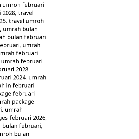
n umroh februari
i 2028
,
travel
025
,
travel umroh
8
,
umrah bulan
h bulan februari
ebruari
,
umrah
mrah februari
,
umrah februari
ruari 2028
ruari 2024
,
umrah
h in februari
age februari
rah package
i
,
umrah
es februari 2026
,
 bulan februari
,
mroh bulan