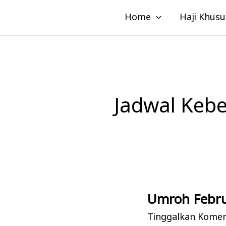
Lewati
Home
Haji Khusu
ke
konten
Jadwal Keb
Umroh Febru
Umroh
Februari:
Tinggalkan Kome