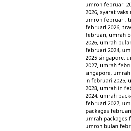
umroh februari 2
2026
,
syarat vaks
umroh februari
,
t
februari 2026
,
tra
februari
,
umrah bu
2026
,
umrah bulan
februari 2024
,
umr
2025 singapore
,
u
2027
,
umrah febru
singapore
,
umrah 
in februari 2025
,
u
2028
,
umrah in fe
2024
,
umrah packa
februari 2027
,
umr
packages februar
umrah packages f
umroh bulan febr