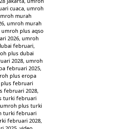
28 jakarta
,
umroh
ari cuaca
,
umroh
mroh murah
26
,
umroh murah
,
umroh plus aqso
ari 2026
,
umroh
ubai februari
,
oh plus dubai
uari 2028
,
umroh
pa februari 2025
,
oh plus eropa
plus februari
s februari 2028
,
 turki februari
,
umroh plus turki
 turki februari
ki februari 2028
,
ri 2025
,
video