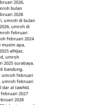
bruari 2026
,
mroh bulan
bruari 2028
i
,
umroh di bulan
 2026
,
umroh di
mroh februari
oh februari 2024
4 musim apa
,
025 alhijaz
,
id
,
umroh
i 2025 surabaya
,
26 bandung
,
,
umroh februari
,
umroh februari
 dar al tawhid
,
februari 2027
bruari 2028