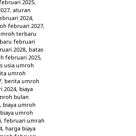
februari 2025
,
2027
,
aturan
ebruari 2024
,
oh februari 2027
,
umroh terbaru
baru februari
ruari 2028
,
batas
h februari 2025
,
s usia umroh
ita umroh
7
,
berita umroh
i 2024
,
biaya
mroh bulan
,
biaya umroh
,
biaya umroh
i
,
februari umrah
4
,
harga biaya