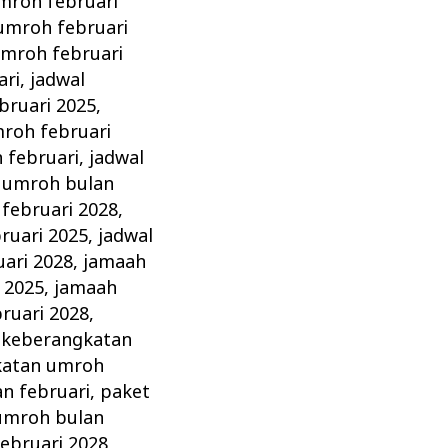
mroh februari
umroh februari
umroh februari
ari
,
jadwal
bruari 2025
,
roh februari
 februari
,
jadwal
 umroh bulan
februari 2028
,
ruari 2025
,
jadwal
ari 2028
,
jamaah
 2025
,
jamaah
ruari 2028
,
,
keberangkatan
katan umroh
n februari
,
paket
umroh bulan
ebruari 2028
,