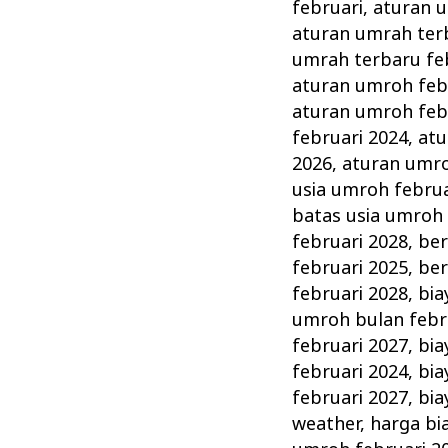
Persiapan
februari
,
aturan u
&
aturan umrah ter
Perlengkapannya
umrah terbaru fe
aturan umroh feb
aturan umroh feb
februari 2024
,
atu
2026
,
aturan umro
usia umroh februa
batas usia umroh 
februari 2028
,
ber
februari 2025
,
ber
februari 2028
,
bia
umroh bulan febr
februari 2027
,
bia
februari 2024
,
bia
februari 2027
,
bia
weather
,
harga bi