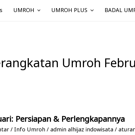
s
UMROH
UMROH PLUS
BADAL UM
erangkatan Umroh Febru
ari: Persiapan & Perlengkapannya
ntar
/
Info Umroh
/
admin alhijaz indowisata
/
atura