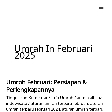
Lewati
ke
konten
Umrah In Februari
2025
Umroh Februari: Persiapan &
Umroh
Februari:
Perlengkapannya
Persiapan
Tinggalkan Komentar
/
Info Umroh
/
admin alhijaz
&
indowisata
/
aturan umrah terbaru februari
,
aturan
Perlengkapannya
umrah terbaru februari 2024
,
aturan umrah terbaru