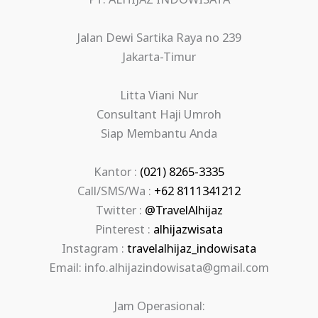
PT. ALHIJAZ INDOWISATA
Jalan Dewi Sartika Raya no 239
Jakarta-Timur
Litta Viani Nur
Consultant Haji Umroh
Siap Membantu Anda
Kantor :
(021) 8265-3335
Call/SMS/Wa :
+62 8111341212
Twitter :
@TravelAlhijaz
Pinterest :
alhijazwisata
Instagram :
travelalhijaz_indowisata
Email: info.alhijazindowisata@gmail.com
Jam Operasional: