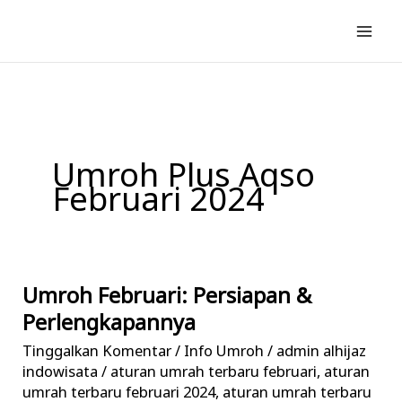
Lewati
ke
konten
Umroh Plus Aqso
Februari 2024
Umroh Februari: Persiapan &
Umroh
Februari:
Perlengkapannya
Persiapan
Tinggalkan Komentar
/
Info Umroh
/
admin alhijaz
&
indowisata
/
aturan umrah terbaru februari
,
aturan
Perlengkapannya
umrah terbaru februari 2024
,
aturan umrah terbaru