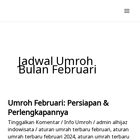
Lewati
ke
konten
Jadwal Umroh
Bulan Februari
Umroh Februari: Persiapan &
Umroh
Februari:
Perlengkapannya
Persiapan
Tinggalkan Komentar
/
Info Umroh
/
admin alhijaz
&
indowisata
/
aturan umrah terbaru februari
,
aturan
Perlengkapannya
umrah terbaru februari 2024
,
aturan umrah terbaru