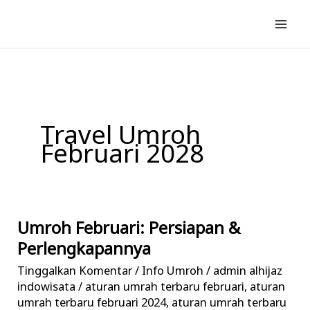
Lewati
ke
konten
Travel Umroh
Februari 2028
Umroh Februari: Persiapan &
Umroh
Februari:
Perlengkapannya
Persiapan
Tinggalkan Komentar
/
Info Umroh
/
admin alhijaz
&
indowisata
/
aturan umrah terbaru februari
,
aturan
Perlengkapannya
umrah terbaru februari 2024
,
aturan umrah terbaru