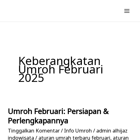
Lewati
ke
konten
Keberangkatan
Umroh Februari
2025
Umroh Februari: Persiapan &
Umroh
Februari:
Perlengkapannya
Persiapan
Tinggalkan Komentar
/
Info Umroh
/
admin alhijaz
&
indowisata
/
aturan umrah terbaru februari
,
aturan