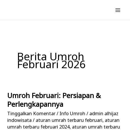
Lewati
ke
konten
Berita Umroh
Februari 2026
Umroh Februari: Persiapan &
Umroh
Februari:
Perlengkapannya
Persiapan
Tinggalkan Komentar
/
Info Umroh
/
admin alhijaz
&
indowisata
/
aturan umrah terbaru februari
,
aturan
Perlengkapannya
umrah terbaru februari 2024
,
aturan umrah terbaru