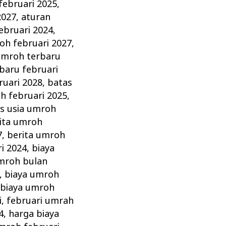
februari 2025
,
2027
,
aturan
ebruari 2024
,
oh februari 2027
,
umroh terbaru
baru februari
ruari 2028
,
batas
h februari 2025
,
s usia umroh
ita umroh
7
,
berita umroh
i 2024
,
biaya
mroh bulan
,
biaya umroh
,
biaya umroh
i
,
februari umrah
4
,
harga biaya