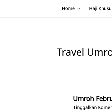
Lewati
Home
Haji Khusu
ke
konten
Travel Umro
Umroh Febru
Umroh
Februari:
Tinggalkan Kome