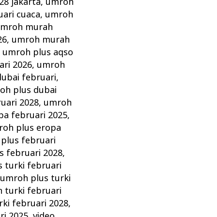
28 jakarta
,
umroh
ari cuaca
,
umroh
mroh murah
26
,
umroh murah
,
umroh plus aqso
ari 2026
,
umroh
ubai februari
,
oh plus dubai
uari 2028
,
umroh
pa februari 2025
,
oh plus eropa
plus februari
s februari 2028
,
 turki februari
,
umroh plus turki
 turki februari
ki februari 2028
,
ri 2025
,
video