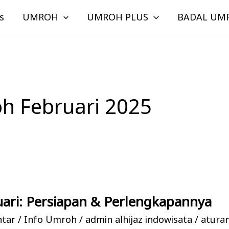
s
UMROH
UMROH PLUS
BADAL UM
h Februari 2025
ari: Persiapan & Perlengkapannya
ntar
/
Info Umroh
/
admin alhijaz indowisata
/
atura