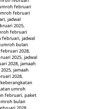
mroh februari
umroh februari
umroh februari
ari
,
jadwal
bruari 2025
,
roh februari
 februari
,
jadwal
 umroh bulan
februari 2028
,
ruari 2025
,
jadwal
ari 2028
,
jamaah
 2025
,
jamaah
ruari 2028
,
,
keberangkatan
katan umroh
n februari
,
paket
umroh bulan
ebruari 2028
,