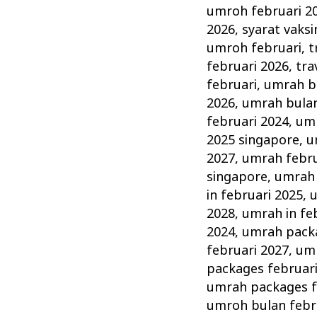
umroh februari 2
2026
,
syarat vaks
umroh februari
,
t
februari 2026
,
tra
februari
,
umrah bu
2026
,
umrah bulan
februari 2024
,
umr
2025 singapore
,
u
2027
,
umrah febru
singapore
,
umrah 
in februari 2025
,
u
2028
,
umrah in fe
2024
,
umrah packa
februari 2027
,
umr
packages februar
umrah packages f
umroh bulan febr