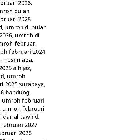
bruari 2026
,
mroh bulan
bruari 2028
i
,
umroh di bulan
 2026
,
umroh di
mroh februari
oh februari 2024
4 musim apa
,
025 alhijaz
,
id
,
umroh
i 2025 surabaya
,
26 bandung
,
,
umroh februari
,
umroh februari
 dar al tawhid
,
februari 2027
bruari 2028