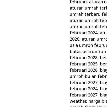
Persiapan
februari
,
aturan u
&
aturan umrah ter
Perlengkapannya
umrah terbaru fe
aturan umroh feb
aturan umroh feb
februari 2024
,
atu
2026
,
aturan umro
usia umroh februa
batas usia umroh 
februari 2028
,
ber
februari 2025
,
ber
februari 2028
,
bia
umroh bulan febr
februari 2027
,
bia
februari 2024
,
bia
februari 2027
,
bia
weather
,
harga bi