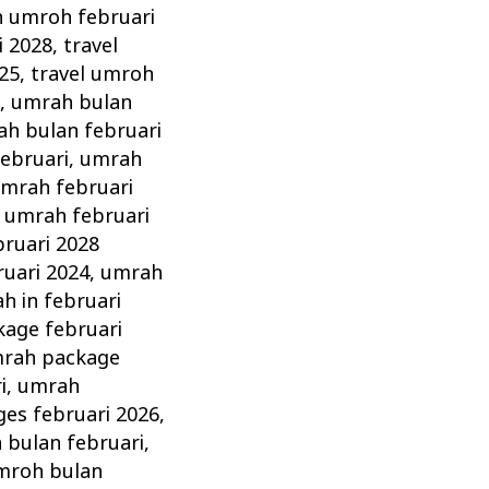
n umroh februari
i 2028
,
travel
025
,
travel umroh
8
,
umrah bulan
h bulan februari
ebruari
,
umrah
mrah februari
,
umrah februari
ruari 2028
ruari 2024
,
umrah
h in februari
age februari
rah package
i
,
umrah
es februari 2026
,
 bulan februari
,
mroh bulan