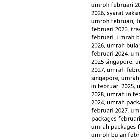
umroh februari 2
2026
,
syarat vaks
umroh februari
,
t
februari 2026
,
tra
februari
,
umrah bu
2026
,
umrah bulan
februari 2024
,
umr
2025 singapore
,
u
2027
,
umrah febru
singapore
,
umrah 
in februari 2025
,
u
2028
,
umrah in fe
2024
,
umrah packa
februari 2027
,
umr
packages februar
umrah packages f
umroh bulan febr