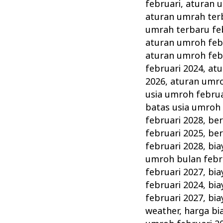
Persiapan
februari
,
aturan u
&
aturan umrah ter
Perlengkapannya
umrah terbaru fe
aturan umroh feb
aturan umroh feb
februari 2024
,
atu
2026
,
aturan umro
usia umroh februa
batas usia umroh 
februari 2028
,
ber
februari 2025
,
ber
februari 2028
,
bia
umroh bulan febr
februari 2027
,
bia
februari 2024
,
bia
februari 2027
,
bia
weather
,
harga bi