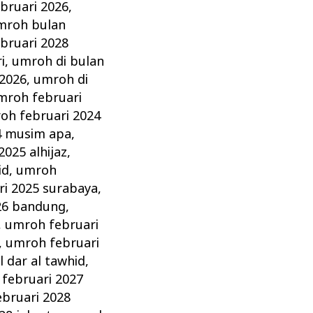
bruari 2026
,
mroh bulan
bruari 2028
i
,
umroh di bulan
 2026
,
umroh di
mroh februari
oh februari 2024
4 musim apa
,
025 alhijaz
,
id
,
umroh
i 2025 surabaya
,
26 bandung
,
,
umroh februari
,
umroh februari
 dar al tawhid
,
februari 2027
bruari 2028