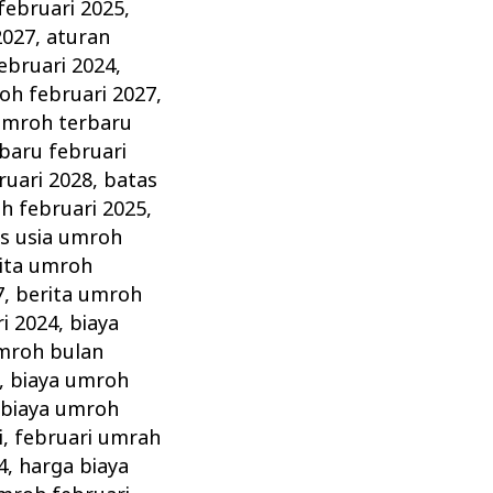
februari 2025
,
2027
,
aturan
ebruari 2024
,
oh februari 2027
,
umroh terbaru
baru februari
ruari 2028
,
batas
h februari 2025
,
s usia umroh
ita umroh
7
,
berita umroh
i 2024
,
biaya
mroh bulan
,
biaya umroh
,
biaya umroh
i
,
februari umrah
4
,
harga biaya