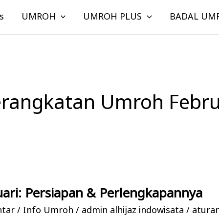
s
UMROH
UMROH PLUS
BADAL UM
erangkatan Umroh Febru
ari: Persiapan & Perlengkapannya
ntar
/
Info Umroh
/
admin alhijaz indowisata
/
atura