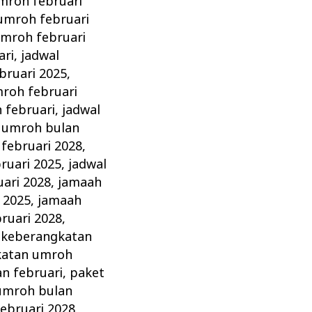
mroh februari
umroh februari
umroh februari
ari
,
jadwal
bruari 2025
,
roh februari
 februari
,
jadwal
 umroh bulan
februari 2028
,
ruari 2025
,
jadwal
ari 2028
,
jamaah
 2025
,
jamaah
ruari 2028
,
,
keberangkatan
katan umroh
n februari
,
paket
umroh bulan
ebruari 2028
,