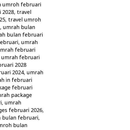
n umroh februari
i 2028
,
travel
025
,
travel umroh
8
,
umrah bulan
h bulan februari
ebruari
,
umrah
mrah februari
,
umrah februari
ruari 2028
ruari 2024
,
umrah
h in februari
age februari
rah package
i
,
umrah
es februari 2026
,
 bulan februari
,
mroh bulan