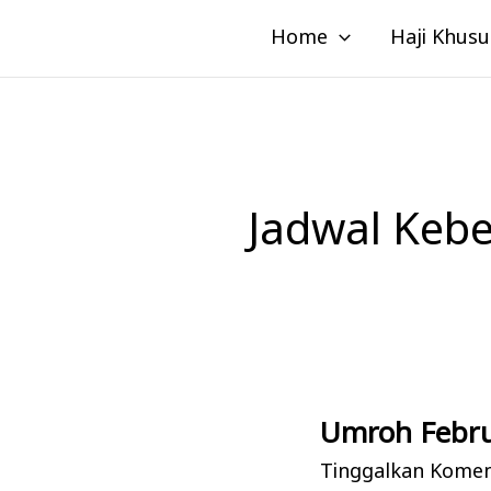
Lewati
Home
Haji Khusu
ke
konten
Jadwal Keb
Umroh Febru
Umroh
Februari:
Tinggalkan Kome