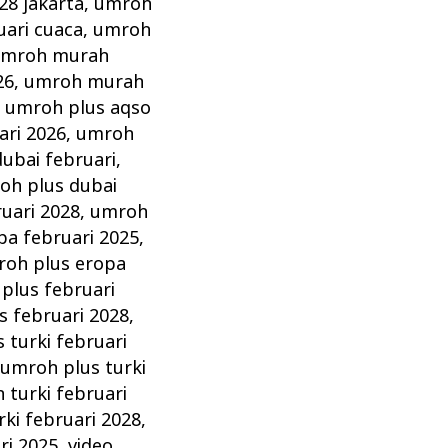
28 jakarta
,
umroh
ari cuaca
,
umroh
mroh murah
26
,
umroh murah
,
umroh plus aqso
ari 2026
,
umroh
ubai februari
,
oh plus dubai
uari 2028
,
umroh
pa februari 2025
,
oh plus eropa
plus februari
s februari 2028
,
 turki februari
,
umroh plus turki
 turki februari
ki februari 2028
,
ri 2025
,
video