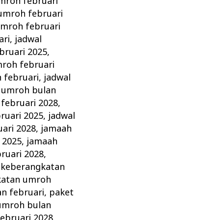
mroh februari
umroh februari
umroh februari
ari
,
jadwal
bruari 2025
,
roh februari
 februari
,
jadwal
 umroh bulan
februari 2028
,
ruari 2025
,
jadwal
ari 2028
,
jamaah
 2025
,
jamaah
ruari 2028
,
,
keberangkatan
katan umroh
n februari
,
paket
umroh bulan
ebruari 2028
,