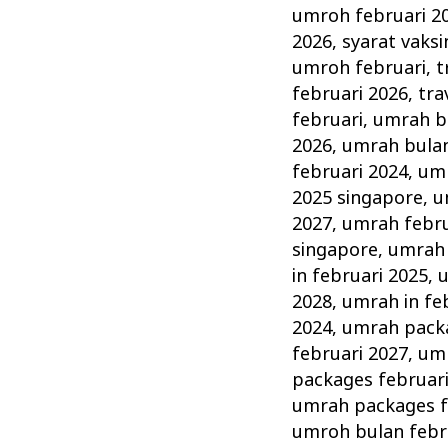
umroh februari 2
2026
,
syarat vaks
umroh februari
,
t
februari 2026
,
tra
februari
,
umrah bu
2026
,
umrah bulan
februari 2024
,
umr
2025 singapore
,
u
2027
,
umrah febru
singapore
,
umrah 
in februari 2025
,
u
2028
,
umrah in fe
2024
,
umrah packa
februari 2027
,
umr
packages februar
umrah packages f
umroh bulan febr