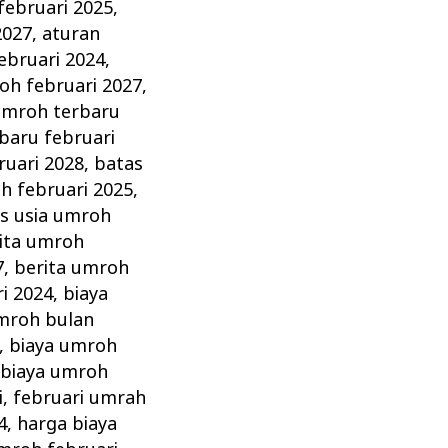
februari 2025
,
2027
,
aturan
ebruari 2024
,
oh februari 2027
,
umroh terbaru
baru februari
ruari 2028
,
batas
h februari 2025
,
s usia umroh
ita umroh
7
,
berita umroh
i 2024
,
biaya
mroh bulan
,
biaya umroh
,
biaya umroh
i
,
februari umrah
4
,
harga biaya