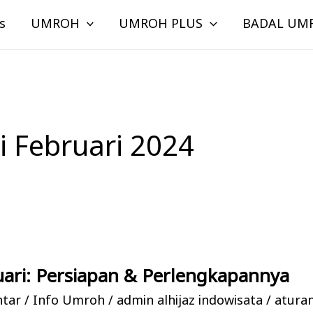
s
UMROH
UMROH PLUS
BADAL UM
 Februari 2024
ari: Persiapan & Perlengkapannya
ntar
/
Info Umroh
/
admin alhijaz indowisata
/
atura