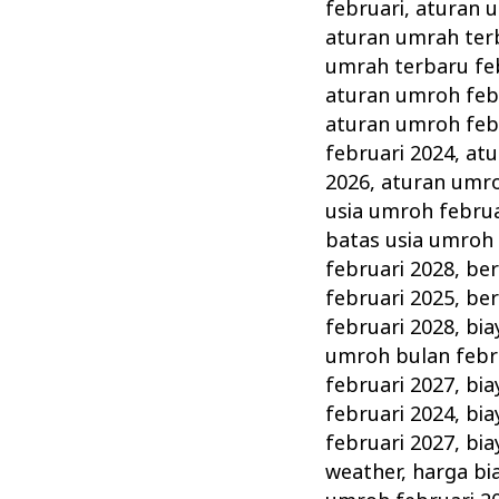
Persiapan
februari
,
aturan u
&
aturan umrah ter
Perlengkapannya
umrah terbaru fe
aturan umroh feb
aturan umroh feb
februari 2024
,
atu
2026
,
aturan umro
usia umroh februa
batas usia umroh 
februari 2028
,
ber
februari 2025
,
ber
februari 2028
,
bia
umroh bulan febr
februari 2027
,
bia
februari 2024
,
bia
februari 2027
,
bia
weather
,
harga bi