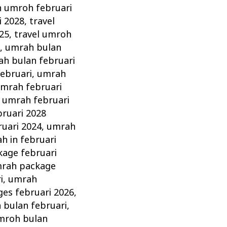
n umroh februari
i 2028
,
travel
025
,
travel umroh
8
,
umrah bulan
h bulan februari
ebruari
,
umrah
mrah februari
,
umrah februari
ruari 2028
ruari 2024
,
umrah
h in februari
age februari
rah package
i
,
umrah
es februari 2026
,
 bulan februari
,
mroh bulan