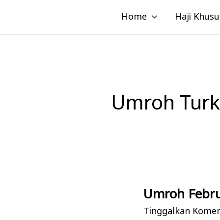
Lewati
Home
Haji Khusu
ke
konten
Umroh Turki
Umroh Febru
Umroh
Februari:
Tinggalkan Kome