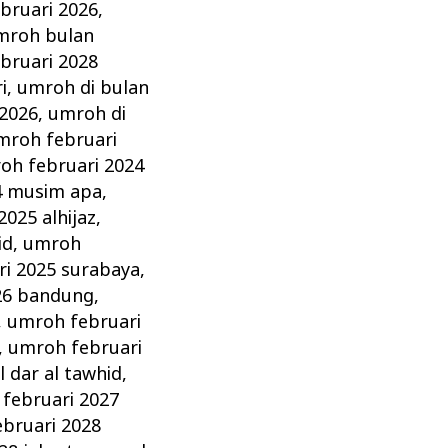
bruari 2026
,
mroh bulan
bruari 2028
i
,
umroh di bulan
 2026
,
umroh di
mroh februari
oh februari 2024
4 musim apa
,
025 alhijaz
,
id
,
umroh
i 2025 surabaya
,
26 bandung
,
,
umroh februari
,
umroh februari
 dar al tawhid
,
februari 2027
bruari 2028