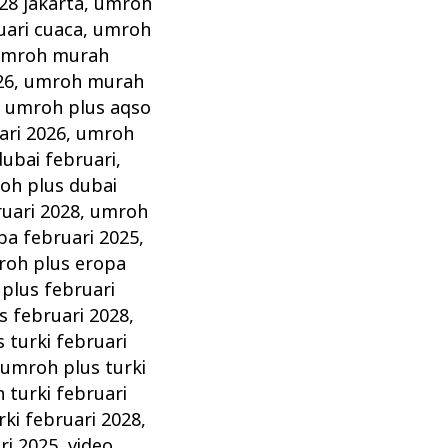
28 jakarta
,
umroh
ari cuaca
,
umroh
mroh murah
26
,
umroh murah
,
umroh plus aqso
ari 2026
,
umroh
ubai februari
,
oh plus dubai
uari 2028
,
umroh
pa februari 2025
,
oh plus eropa
plus februari
s februari 2028
,
 turki februari
,
umroh plus turki
 turki februari
ki februari 2028
,
ri 2025
,
video