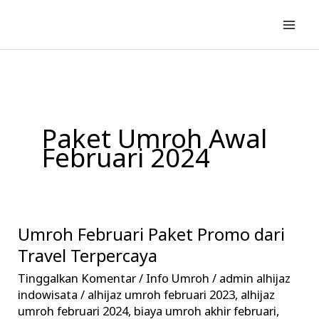
Lewati
ke
konten
Paket Umroh Awal
Februari 2024
Umroh Februari Paket Promo dari
Umroh
Februari
Travel Terpercaya
Paket
Tinggalkan Komentar
/
Info Umroh
/
admin alhijaz
Promo
indowisata
/
alhijaz umroh februari 2023
,
alhijaz
dari
umroh februari 2024
,
biaya umroh akhir februari
,