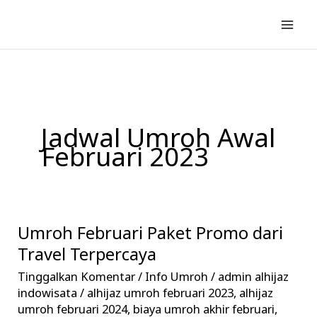
Lewati
ke
konten
Jadwal Umroh Awal
Februari 2023
Umroh Februari Paket Promo dari
Umroh
Februari
Travel Terpercaya
Paket
Tinggalkan Komentar
/
Info Umroh
/
admin alhijaz
Promo
indowisata
/
alhijaz umroh februari 2023
,
alhijaz
dari
umroh februari 2024
,
biaya umroh akhir februari
,