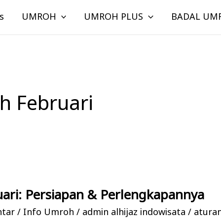
s
UMROH
UMROH PLUS
BADAL UM
h Februari
ari: Persiapan & Perlengkapannya
ntar
/
Info Umroh
/
admin alhijaz indowisata
/
atura