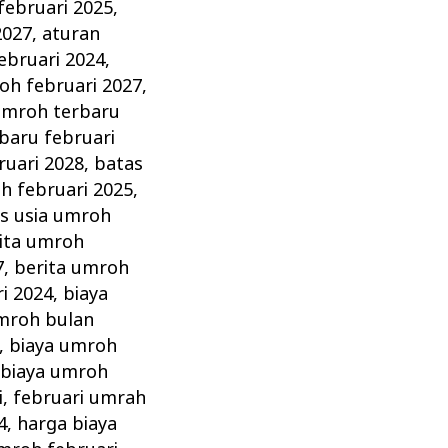
februari 2025
,
2027
,
aturan
ebruari 2024
,
oh februari 2027
,
umroh terbaru
baru februari
ruari 2028
,
batas
h februari 2025
,
s usia umroh
ita umroh
7
,
berita umroh
i 2024
,
biaya
mroh bulan
,
biaya umroh
,
biaya umroh
i
,
februari umrah
4
,
harga biaya