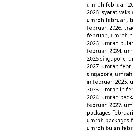
umroh februari 2
2026
,
syarat vaks
umroh februari
,
t
februari 2026
,
tra
februari
,
umrah bu
2026
,
umrah bulan
februari 2024
,
umr
2025 singapore
,
u
2027
,
umrah febru
singapore
,
umrah 
in februari 2025
,
u
2028
,
umrah in fe
2024
,
umrah packa
februari 2027
,
umr
packages februar
umrah packages f
umroh bulan febr