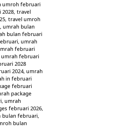
n umroh februari
i 2028
,
travel
025
,
travel umroh
8
,
umrah bulan
h bulan februari
ebruari
,
umrah
mrah februari
,
umrah februari
ruari 2028
ruari 2024
,
umrah
h in februari
age februari
rah package
i
,
umrah
es februari 2026
,
 bulan februari
,
mroh bulan