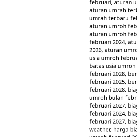
Persiapan
februari
,
aturan u
&
aturan umrah ter
Perlengkapannya
umrah terbaru fe
aturan umroh feb
aturan umroh feb
februari 2024
,
atu
2026
,
aturan umro
usia umroh februa
batas usia umroh 
februari 2028
,
ber
februari 2025
,
ber
februari 2028
,
bia
umroh bulan febr
februari 2027
,
bia
februari 2024
,
bia
februari 2027
,
bia
weather
,
harga bi