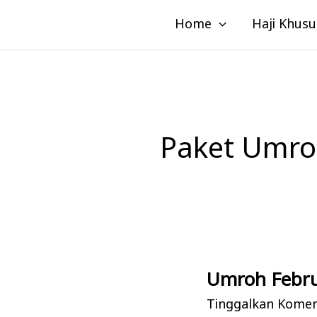
Lewati
Home
Haji Khusu
ke
konten
Paket Umro
Umroh Febru
Umroh
Februari:
Tinggalkan Kome