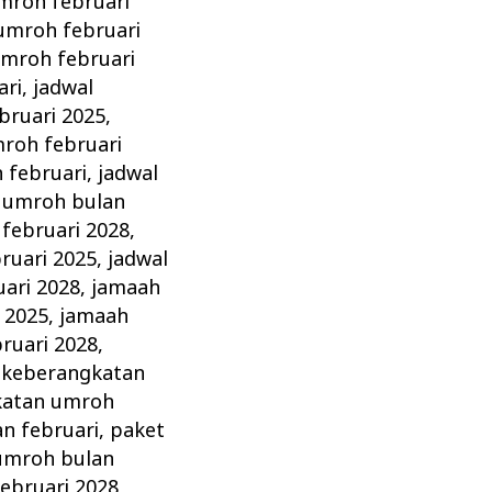
mroh februari
umroh februari
umroh februari
ari
,
jadwal
bruari 2025
,
roh februari
 februari
,
jadwal
 umroh bulan
februari 2028
,
ruari 2025
,
jadwal
ari 2028
,
jamaah
 2025
,
jamaah
ruari 2028
,
,
keberangkatan
katan umroh
n februari
,
paket
umroh bulan
ebruari 2028
,