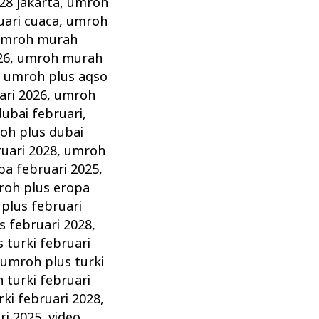
28 jakarta
,
umroh
ari cuaca
,
umroh
mroh murah
26
,
umroh murah
,
umroh plus aqso
ari 2026
,
umroh
ubai februari
,
oh plus dubai
uari 2028
,
umroh
pa februari 2025
,
oh plus eropa
plus februari
s februari 2028
,
 turki februari
,
umroh plus turki
 turki februari
ki februari 2028
,
ri 2025
,
video