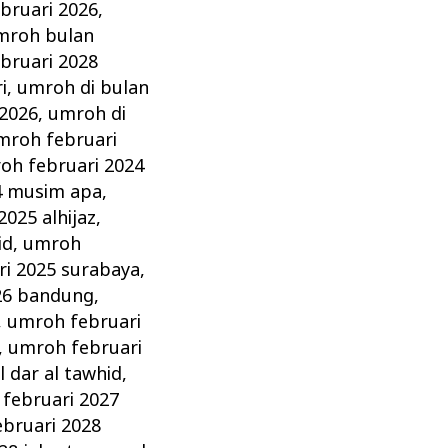
bruari 2026
,
mroh bulan
bruari 2028
i
,
umroh di bulan
 2026
,
umroh di
mroh februari
oh februari 2024
4 musim apa
,
025 alhijaz
,
id
,
umroh
i 2025 surabaya
,
26 bandung
,
,
umroh februari
,
umroh februari
 dar al tawhid
,
februari 2027
bruari 2028