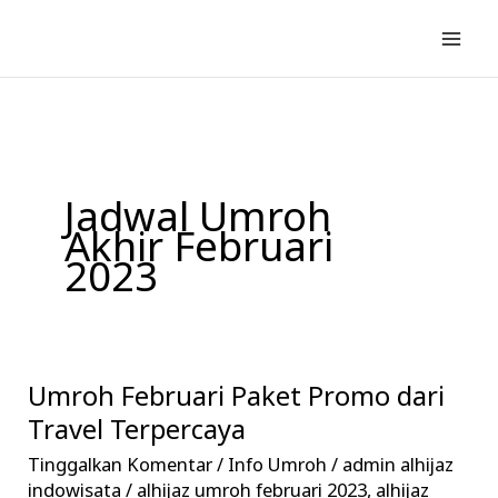
Lewati
ke
konten
Jadwal Umroh
Akhir Februari
2023
Umroh Februari Paket Promo dari
Umroh
Februari
Travel Terpercaya
Paket
Tinggalkan Komentar
/
Info Umroh
/
admin alhijaz
Promo
indowisata
/
alhijaz umroh februari 2023
,
alhijaz