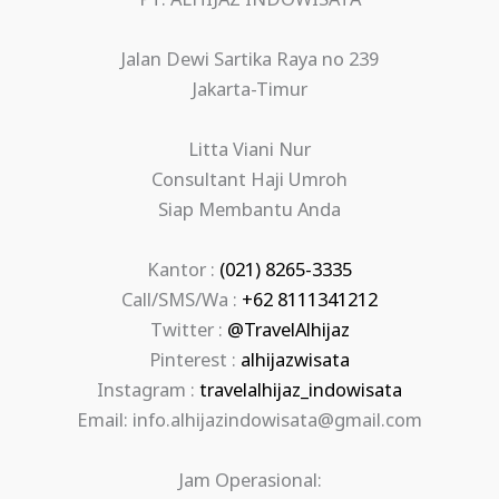
PT. ALHIJAZ INDOWISATA
Jalan Dewi Sartika Raya no 239
Jakarta-Timur
Litta Viani Nur
Consultant Haji Umroh
Siap Membantu Anda
Kantor :
(021) 8265-3335
Call/SMS/Wa :
+62 8111341212
Twitter :
@TravelAlhijaz
Pinterest :
alhijazwisata
Instagram :
travelalhijaz_indowisata
Email: info.alhijazindowisata@gmail.com
Jam Operasional: