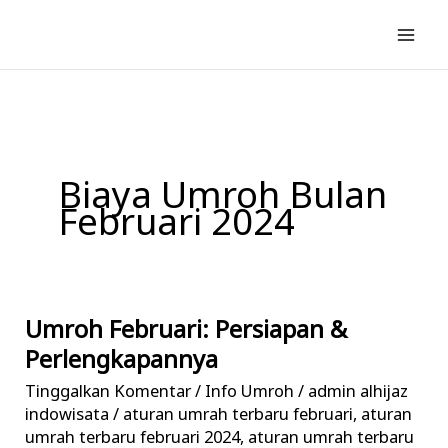
Lewati
ke
konten
Biaya Umroh Bulan
Februari 2024
Umroh Februari: Persiapan &
Umroh
Februari:
Perlengkapannya
Persiapan
Tinggalkan Komentar
/
Info Umroh
/
admin alhijaz
&
indowisata
/
aturan umrah terbaru februari
,
aturan
Perlengkapannya
umrah terbaru februari 2024
,
aturan umrah terbaru