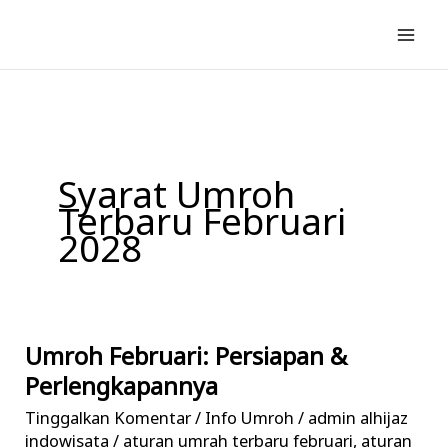
Lewati
ke
konten
Syarat Umroh
Terbaru Februari
2028
Umroh Februari: Persiapan &
Umroh
Februari:
Perlengkapannya
Persiapan
Tinggalkan Komentar
/
Info Umroh
/
admin alhijaz
&
indowisata
/
aturan umrah terbaru februari
,
aturan