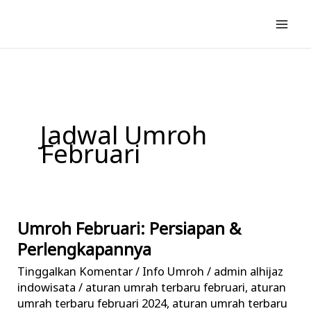
Lewati
ke
konten
Jadwal Umroh
Februari
Umroh Februari: Persiapan &
Umroh
Februari:
Perlengkapannya
Persiapan
Tinggalkan Komentar
/
Info Umroh
/
admin alhijaz
&
indowisata
/
aturan umrah terbaru februari
,
aturan
Perlengkapannya
umrah terbaru februari 2024
,
aturan umrah terbaru