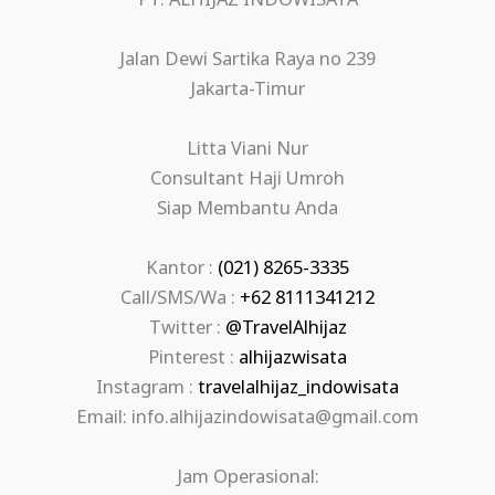
PT. ALHIJAZ INDOWISATA
Jalan Dewi Sartika Raya no 239
Jakarta-Timur
Litta Viani Nur
Consultant Haji Umroh
Siap Membantu Anda
Kantor :
(021) 8265-3335
Call/SMS/Wa :
+62 8111341212
Twitter :
@TravelAlhijaz
Pinterest :
alhijazwisata
Instagram :
travelalhijaz_indowisata
Email: info.alhijazindowisata@gmail.com
Jam Operasional: