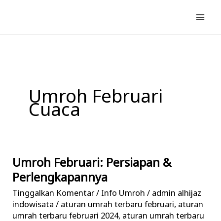
Lewati
ke
konten
Umroh Februari
Cuaca
Umroh Februari: Persiapan &
Umroh
Februari:
Perlengkapannya
Persiapan
Tinggalkan Komentar
/
Info Umroh
/
admin alhijaz
&
indowisata
/
aturan umrah terbaru februari
,
aturan
Perlengkapannya
umrah terbaru februari 2024
,
aturan umrah terbaru