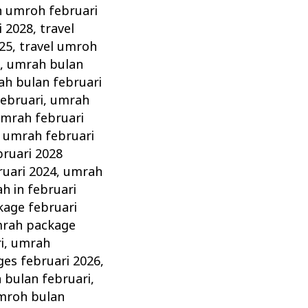
n umroh februari
i 2028
,
travel
025
,
travel umroh
8
,
umrah bulan
h bulan februari
ebruari
,
umrah
mrah februari
,
umrah februari
ruari 2028
ruari 2024
,
umrah
h in februari
age februari
rah package
i
,
umrah
es februari 2026
,
 bulan februari
,
mroh bulan