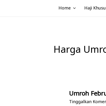
Lewati
Home
Haji Khusu
ke
konten
Harga Umro
Umroh Febru
Umroh
Februari:
Tinggalkan Kome