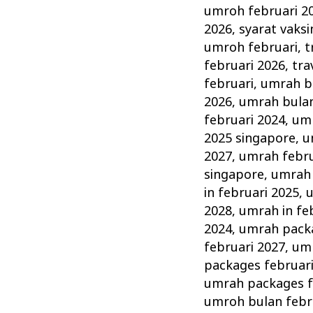
umroh februari 2
2026
,
syarat vaks
umroh februari
,
t
februari 2026
,
tra
februari
,
umrah bu
2026
,
umrah bulan
februari 2024
,
umr
2025 singapore
,
u
2027
,
umrah febru
singapore
,
umrah 
in februari 2025
,
u
2028
,
umrah in fe
2024
,
umrah packa
februari 2027
,
umr
packages februar
umrah packages f
umroh bulan febr