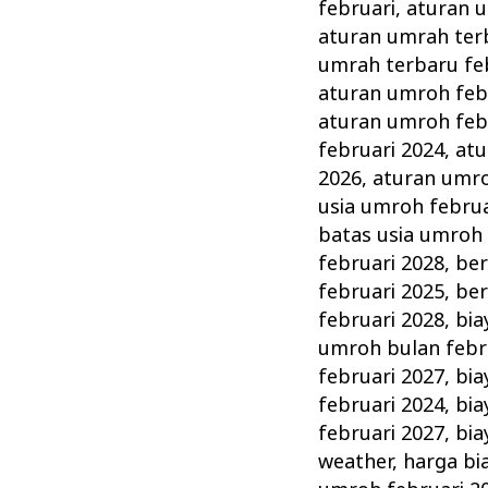
Persiapan
februari
,
aturan u
&
aturan umrah ter
Perlengkapannya
umrah terbaru fe
aturan umroh feb
aturan umroh feb
februari 2024
,
atu
2026
,
aturan umro
usia umroh februa
batas usia umroh 
februari 2028
,
ber
februari 2025
,
ber
februari 2028
,
bia
umroh bulan febr
februari 2027
,
bia
februari 2024
,
bia
februari 2027
,
bia
weather
,
harga bi