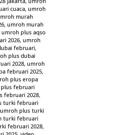
28 jakarta
,
umroh
ari cuaca
,
umroh
mroh murah
26
,
umroh murah
,
umroh plus aqso
ari 2026
,
umroh
ubai februari
,
oh plus dubai
uari 2028
,
umroh
pa februari 2025
,
oh plus eropa
plus februari
s februari 2028
,
 turki februari
,
umroh plus turki
 turki februari
ki februari 2028
,
ri 2025
,
video