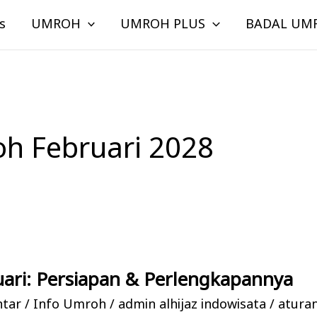
s
UMROH
UMROH PLUS
BADAL UM
h Februari 2028
ari: Persiapan & Perlengkapannya
ntar
/
Info Umroh
/
admin alhijaz indowisata
/
atura