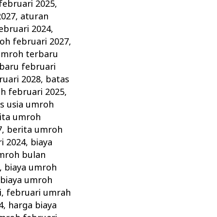
februari 2025
,
2027
,
aturan
ebruari 2024
,
oh februari 2027
,
umroh terbaru
baru februari
ruari 2028
,
batas
h februari 2025
,
s usia umroh
ita umroh
7
,
berita umroh
i 2024
,
biaya
mroh bulan
,
biaya umroh
,
biaya umroh
i
,
februari umrah
4
,
harga biaya