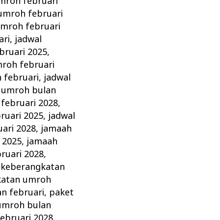
mroh februari
umroh februari
umroh februari
ari
,
jadwal
bruari 2025
,
roh februari
 februari
,
jadwal
 umroh bulan
februari 2028
,
ruari 2025
,
jadwal
ari 2028
,
jamaah
 2025
,
jamaah
ruari 2028
,
,
keberangkatan
katan umroh
n februari
,
paket
umroh bulan
ebruari 2028
,