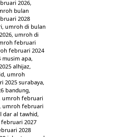
bruari 2026
,
mroh bulan
bruari 2028
i
,
umroh di bulan
 2026
,
umroh di
mroh februari
oh februari 2024
4 musim apa
,
025 alhijaz
,
id
,
umroh
i 2025 surabaya
,
26 bandung
,
,
umroh februari
,
umroh februari
 dar al tawhid
,
februari 2027
bruari 2028