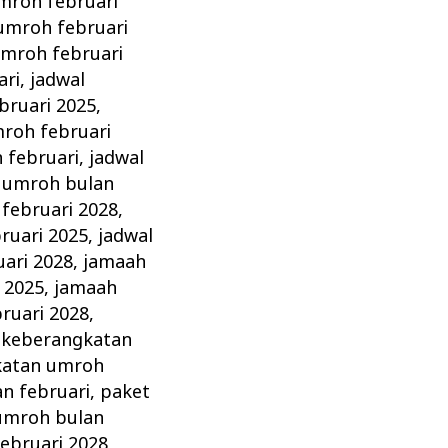
mroh februari
umroh februari
umroh februari
ari
,
jadwal
bruari 2025
,
roh februari
 februari
,
jadwal
 umroh bulan
februari 2028
,
ruari 2025
,
jadwal
ari 2028
,
jamaah
 2025
,
jamaah
ruari 2028
,
,
keberangkatan
katan umroh
n februari
,
paket
umroh bulan
ebruari 2028
,