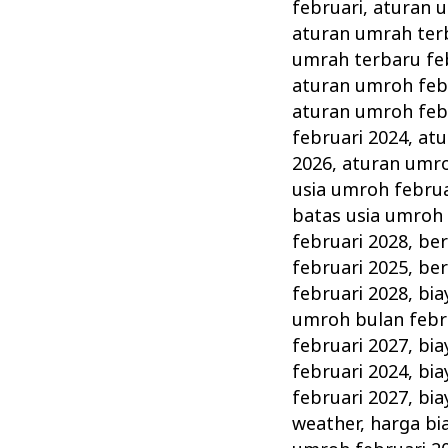
Persiapan
februari
,
aturan u
&
aturan umrah ter
Perlengkapannya
umrah terbaru fe
aturan umroh feb
aturan umroh feb
februari 2024
,
atu
2026
,
aturan umro
usia umroh februa
batas usia umroh 
februari 2028
,
ber
februari 2025
,
ber
februari 2028
,
bia
umroh bulan febr
februari 2027
,
bia
februari 2024
,
bia
februari 2027
,
bia
weather
,
harga bi