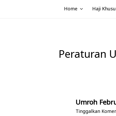
Lewati
Home
Haji Khusu
ke
konten
Peraturan 
Umroh Febru
Umroh
Februari:
Tinggalkan Kome