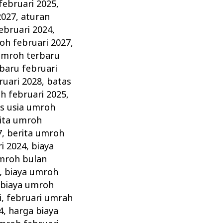
februari 2025
,
2027
,
aturan
ebruari 2024
,
oh februari 2027
,
umroh terbaru
baru februari
ruari 2028
,
batas
h februari 2025
,
s usia umroh
ita umroh
7
,
berita umroh
i 2024
,
biaya
mroh bulan
,
biaya umroh
,
biaya umroh
i
,
februari umrah
4
,
harga biaya