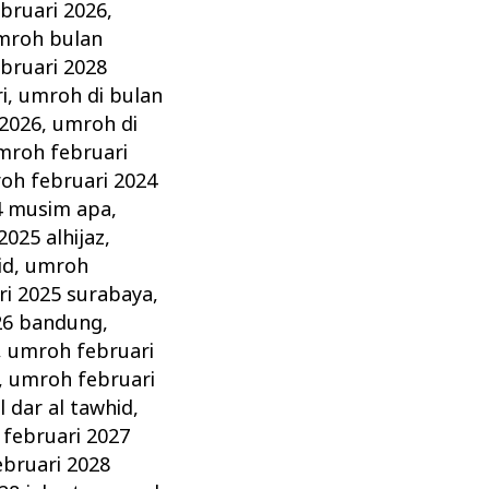
bruari 2026
,
mroh bulan
bruari 2028
i
,
umroh di bulan
 2026
,
umroh di
mroh februari
oh februari 2024
4 musim apa
,
025 alhijaz
,
id
,
umroh
i 2025 surabaya
,
26 bandung
,
,
umroh februari
,
umroh februari
 dar al tawhid
,
februari 2027
bruari 2028