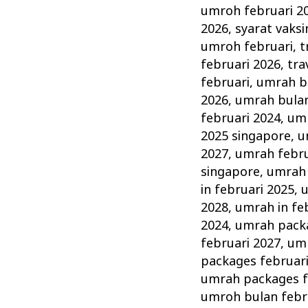
umroh februari 2
2026
,
syarat vaks
umroh februari
,
t
februari 2026
,
tra
februari
,
umrah bu
2026
,
umrah bulan
februari 2024
,
umr
2025 singapore
,
u
2027
,
umrah febru
singapore
,
umrah 
in februari 2025
,
u
2028
,
umrah in fe
2024
,
umrah packa
februari 2027
,
umr
packages februar
umrah packages f
umroh bulan febr