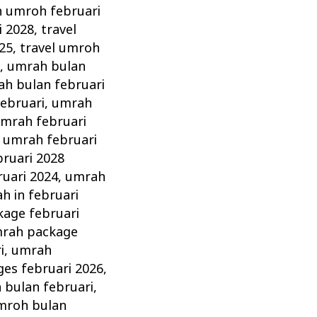
n umroh februari
i 2028
,
travel
025
,
travel umroh
8
,
umrah bulan
h bulan februari
ebruari
,
umrah
mrah februari
,
umrah februari
ruari 2028
ruari 2024
,
umrah
h in februari
age februari
rah package
i
,
umrah
es februari 2026
,
 bulan februari
,
mroh bulan