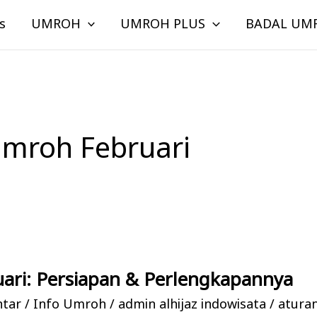
s
UMROH
UMROH PLUS
BADAL UM
Umroh Februari
ari: Persiapan & Perlengkapannya
ntar
/
Info Umroh
/
admin alhijaz indowisata
/
atura