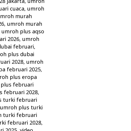
28 jakarta
,
umroh
ari cuaca
,
umroh
mroh murah
26
,
umroh murah
,
umroh plus aqso
ari 2026
,
umroh
ubai februari
,
oh plus dubai
uari 2028
,
umroh
pa februari 2025
,
oh plus eropa
plus februari
s februari 2028
,
 turki februari
,
umroh plus turki
 turki februari
ki februari 2028
,
ri 2025
,
video