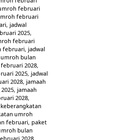
mroh februari
umroh februari
umroh februari
ari
,
jadwal
bruari 2025
,
roh februari
 februari
,
jadwal
 umroh bulan
februari 2028
,
ruari 2025
,
jadwal
ari 2028
,
jamaah
 2025
,
jamaah
ruari 2028
,
,
keberangkatan
katan umroh
n februari
,
paket
umroh bulan
ebruari 2028
,