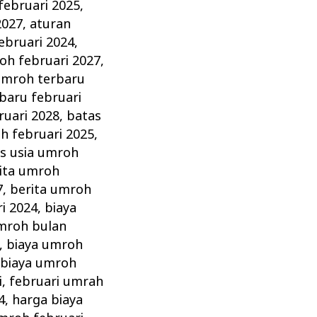
februari 2025
,
2027
,
aturan
ebruari 2024
,
oh februari 2027
,
umroh terbaru
baru februari
ruari 2028
,
batas
h februari 2025
,
s usia umroh
ita umroh
7
,
berita umroh
i 2024
,
biaya
mroh bulan
,
biaya umroh
,
biaya umroh
i
,
februari umrah
4
,
harga biaya