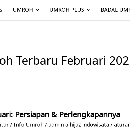
s
UMROH
UMROH PLUS
BADAL UM
oh Terbaru Februari 202
ari: Persiapan & Perlengkapannya
ntar
/
Info Umroh
/
admin alhijaz indowisata
/
atura