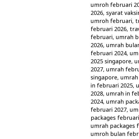
umroh februari 2
2026
,
syarat vaks
umroh februari
,
t
februari 2026
,
tra
februari
,
umrah bu
2026
,
umrah bulan
februari 2024
,
umr
2025 singapore
,
u
2027
,
umrah febru
singapore
,
umrah 
in februari 2025
,
u
2028
,
umrah in fe
2024
,
umrah packa
februari 2027
,
umr
packages februar
umrah packages f
umroh bulan febr