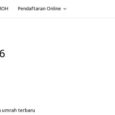
ROH
Pendaftaran Online
6
n umrah terbaru