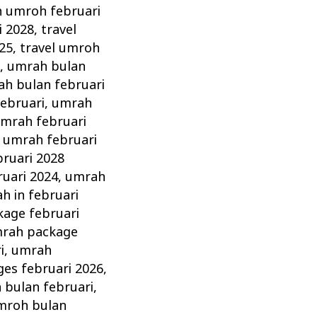
n umroh februari
i 2028
,
travel
025
,
travel umroh
8
,
umrah bulan
h bulan februari
ebruari
,
umrah
mrah februari
,
umrah februari
ruari 2028
ruari 2024
,
umrah
h in februari
age februari
rah package
i
,
umrah
es februari 2026
,
 bulan februari
,
mroh bulan