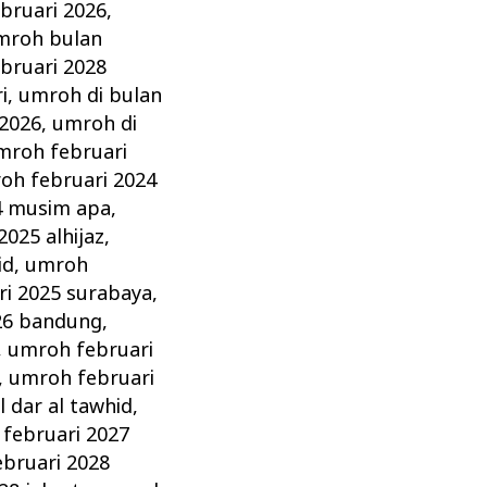
bruari 2026
,
mroh bulan
bruari 2028
i
,
umroh di bulan
 2026
,
umroh di
mroh februari
oh februari 2024
4 musim apa
,
025 alhijaz
,
id
,
umroh
i 2025 surabaya
,
26 bandung
,
,
umroh februari
,
umroh februari
 dar al tawhid
,
februari 2027
bruari 2028