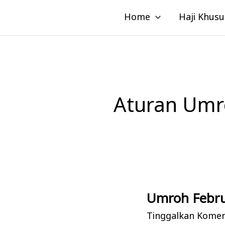
Lewati
Home
Haji Khusu
ke
konten
Aturan Umr
Umroh Febru
Umroh
Februari:
Tinggalkan Kome