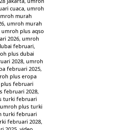
28 jakarta
,
umroh
ari cuaca
,
umroh
mroh murah
26
,
umroh murah
,
umroh plus aqso
ari 2026
,
umroh
ubai februari
,
oh plus dubai
uari 2028
,
umroh
pa februari 2025
,
oh plus eropa
plus februari
s februari 2028
,
 turki februari
,
umroh plus turki
 turki februari
ki februari 2028
,
ri 2025
,
video