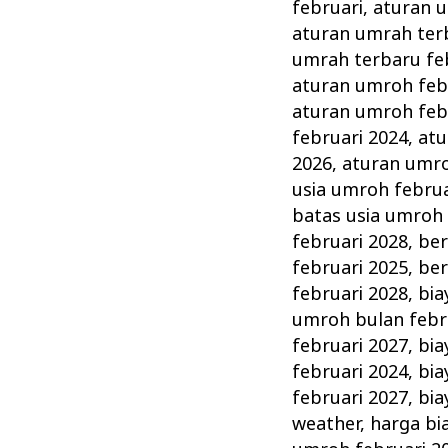
Persiapan
februari
,
aturan u
&
aturan umrah ter
Perlengkapannya
umrah terbaru fe
aturan umroh feb
aturan umroh feb
februari 2024
,
atu
2026
,
aturan umro
usia umroh februa
batas usia umroh 
februari 2028
,
ber
februari 2025
,
ber
februari 2028
,
bia
umroh bulan febr
februari 2027
,
bia
februari 2024
,
bia
februari 2027
,
bia
weather
,
harga bi