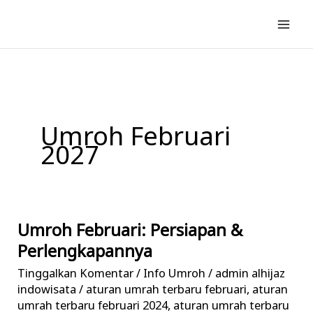
Lewati
ke
konten
Umroh Februari
2027
Umroh Februari: Persiapan &
Umroh
Februari:
Perlengkapannya
Persiapan
Tinggalkan Komentar
/
Info Umroh
/
admin alhijaz
&
indowisata
/
aturan umrah terbaru februari
,
aturan
Perlengkapannya
umrah terbaru februari 2024
,
aturan umrah terbaru