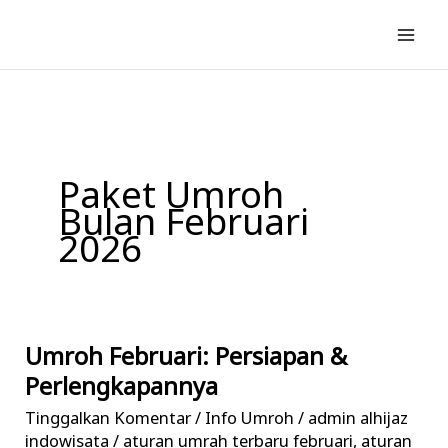
Lewati
ke
konten
Paket Umroh
Bulan Februari
2026
Umroh Februari: Persiapan &
Umroh
Februari:
Perlengkapannya
Persiapan
Tinggalkan Komentar
/
Info Umroh
/
admin alhijaz
&
indowisata
/
aturan umrah terbaru februari
,
aturan