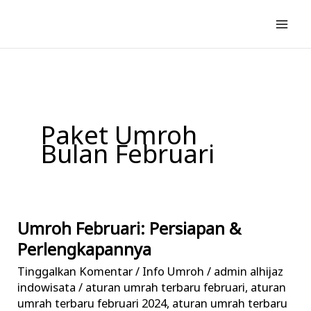
Lewati
ke
konten
Paket Umroh
Bulan Februari
Umroh Februari: Persiapan &
Umroh
Februari:
Perlengkapannya
Persiapan
Tinggalkan Komentar
/
Info Umroh
/
admin alhijaz
&
indowisata
/
aturan umrah terbaru februari
,
aturan
Perlengkapannya
umrah terbaru februari 2024
,
aturan umrah terbaru