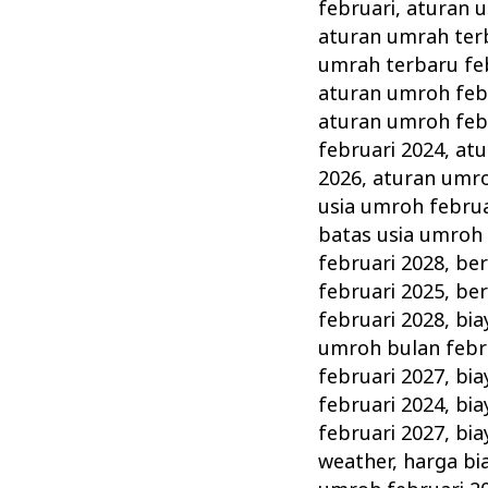
Persiapan
februari
,
aturan u
&
aturan umrah ter
Perlengkapannya
umrah terbaru fe
aturan umroh feb
aturan umroh feb
februari 2024
,
atu
2026
,
aturan umro
usia umroh februa
batas usia umroh 
februari 2028
,
ber
februari 2025
,
ber
februari 2028
,
bia
umroh bulan febr
februari 2027
,
bia
februari 2024
,
bia
februari 2027
,
bia
weather
,
harga bi