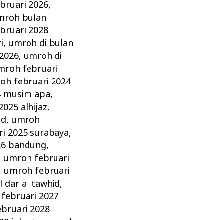
bruari 2026
,
mroh bulan
bruari 2028
i
,
umroh di bulan
 2026
,
umroh di
mroh februari
oh februari 2024
4 musim apa
,
025 alhijaz
,
id
,
umroh
i 2025 surabaya
,
26 bandung
,
,
umroh februari
,
umroh februari
 dar al tawhid
,
februari 2027
bruari 2028