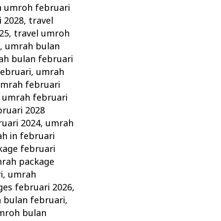
n umroh februari
i 2028
,
travel
025
,
travel umroh
8
,
umrah bulan
h bulan februari
ebruari
,
umrah
mrah februari
,
umrah februari
ruari 2028
ruari 2024
,
umrah
h in februari
age februari
rah package
i
,
umrah
es februari 2026
,
 bulan februari
,
mroh bulan