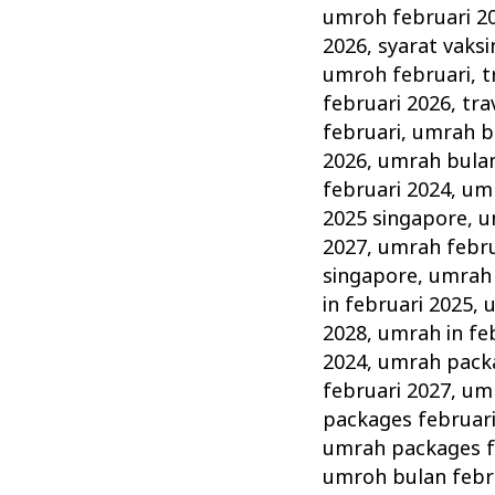
umroh februari 2
2026
,
syarat vaks
umroh februari
,
t
februari 2026
,
tra
februari
,
umrah bu
2026
,
umrah bulan
februari 2024
,
umr
2025 singapore
,
u
2027
,
umrah febru
singapore
,
umrah 
in februari 2025
,
u
2028
,
umrah in fe
2024
,
umrah packa
februari 2027
,
umr
packages februar
umrah packages f
umroh bulan febr