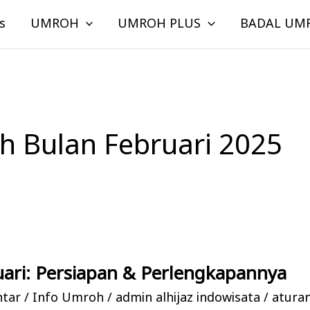
s
UMROH
UMROH PLUS
BADAL UM
h Bulan Februari 2025
ari: Persiapan & Perlengkapannya
ntar
/
Info Umroh
/
admin alhijaz indowisata
/
atura