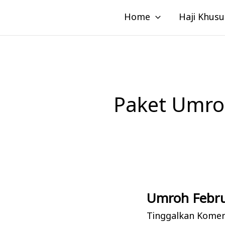
Lewati
Home
Haji Khusu
ke
konten
Paket Umro
Umroh Febru
Umroh
Februari:
Tinggalkan Kome