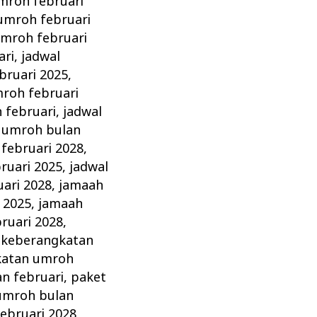
mroh februari
umroh februari
umroh februari
ari
,
jadwal
bruari 2025
,
roh februari
 februari
,
jadwal
 umroh bulan
februari 2028
,
ruari 2025
,
jadwal
ari 2028
,
jamaah
 2025
,
jamaah
ruari 2028
,
,
keberangkatan
katan umroh
n februari
,
paket
umroh bulan
ebruari 2028
,