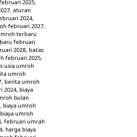
februari 2025
,
2027
,
aturan
ebruari 2024
,
oh februari 2027
,
umroh terbaru
baru februari
ruari 2028
,
batas
h februari 2025
,
s usia umroh
ita umroh
7
,
berita umroh
i 2024
,
biaya
mroh bulan
,
biaya umroh
,
biaya umroh
i
,
februari umrah
4
,
harga biaya