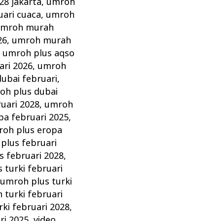
28 jakarta
,
umroh
ari cuaca
,
umroh
mroh murah
26
,
umroh murah
,
umroh plus aqso
ari 2026
,
umroh
ubai februari
,
oh plus dubai
uari 2028
,
umroh
pa februari 2025
,
oh plus eropa
plus februari
s februari 2028
,
 turki februari
,
umroh plus turki
 turki februari
ki februari 2028
,
ri 2025
,
video