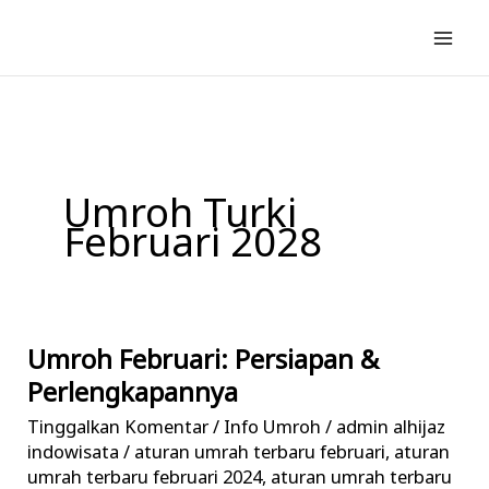
Lewati
ke
konten
Umroh Turki
Februari 2028
Umroh Februari: Persiapan &
Umroh
Februari:
Perlengkapannya
Persiapan
Tinggalkan Komentar
/
Info Umroh
/
admin alhijaz
&
indowisata
/
aturan umrah terbaru februari
,
aturan
Perlengkapannya
umrah terbaru februari 2024
,
aturan umrah terbaru