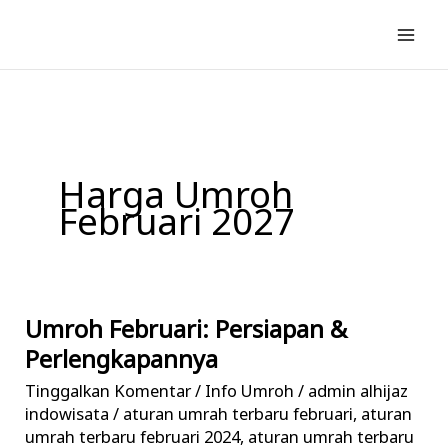
Lewati
ke
konten
Harga Umroh
Februari 2027
Umroh Februari: Persiapan &
Umroh
Februari:
Perlengkapannya
Persiapan
Tinggalkan Komentar
/
Info Umroh
/
admin alhijaz
&
indowisata
/
aturan umrah terbaru februari
,
aturan
Perlengkapannya
umrah terbaru februari 2024
,
aturan umrah terbaru