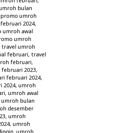
umroh februari
,
umroh bulan
,
promo umroh
februari 2024
,
 umroh awal
romo umroh
,
travel umroh
al februari
,
travel
roh februari
,
 februari 2023
,
ri februari 2024
,
i 2024
,
umroh
ri
,
umroh awal
,
umroh bulan
oh desember
23
,
umroh
2024
,
umroh
ingin
,
umroh