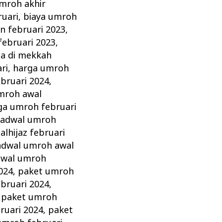
umroh akhir
ruari
,
biaya umroh
n februari 2023
,
februari 2023
,
a di mekkah
ri
,
harga umroh
bruari 2024
,
mroh awal
ga umroh februari
jadwal umroh
alhijaz februari
adwal umroh awal
dwal umroh
024
,
paket umroh
bruari 2024
,
,
paket umroh
ruari 2024
,
paket