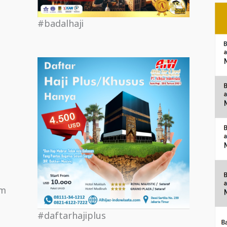
#badalhaji
om
#daftarhajiplus