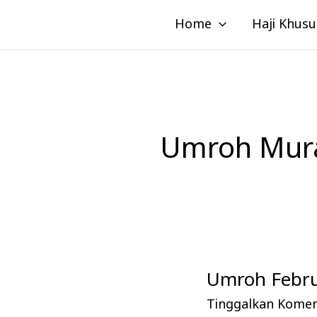
Lewati
Home
Haji Khusu
ke
konten
Umroh Mura
Umroh Februa
Umroh
Februari
Tinggalkan Kome