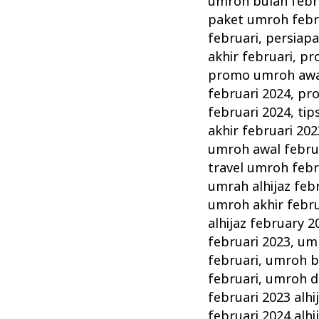
umroh bulan febr
paket umroh febr
februari
,
persiapa
akhir februari
,
pr
promo umroh awal
februari 2024
,
pro
februari 2024
,
tip
akhir februari 202
umroh awal febru
travel umroh febr
umrah alhijaz feb
umroh akhir febru
alhijaz february 2
februari 2023
,
umr
februari
,
umroh bu
februari
,
umroh di
februari 2023 alhi
februari 2024 alhi