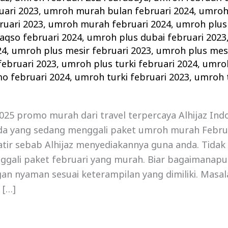
uari 2023
,
umroh murah bulan februari 2024
,
umroh
uari 2023
,
umroh murah februari 2024
,
umroh plus 
aqso februari 2024
,
umroh plus dubai februari 2023
24
,
umroh plus mesir februari 2023
,
umroh plus mesi
februari 2023
,
umroh plus turki februari 2024
,
umroh
o februari 2024
,
umroh turki februari 2023
,
umroh t
25 promo murah dari travel terpercaya Alhijaz Indo
da yang sedang menggali paket umroh murah Febru
tir sebab Alhijaz menyediakannya guna anda. Tidak
ggali paket februari yang murah. Biar bagaimanapu
an nyaman sesuai keterampilan yang dimiliki. Masa
 […]