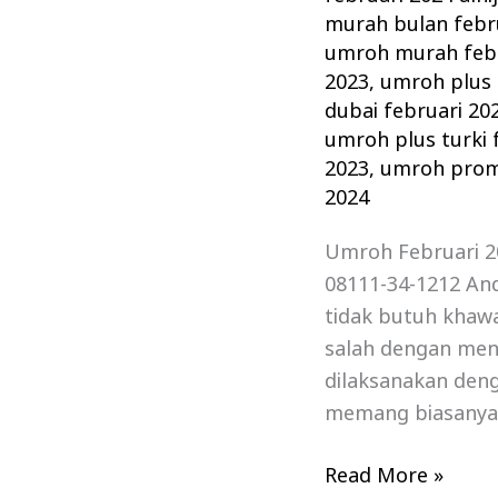
murah bulan febr
umroh murah febr
2023
,
umroh plus 
dubai februari 20
umroh plus turki 
2023
,
umroh prom
2024
Umroh Februari 20
08111-34-1212 An
tidak butuh khawa
salah dengan men
dilaksanakan deng
memang biasanya
Read More »