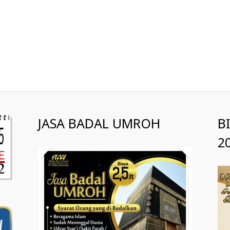
JASA BADAL UMROH
B
2