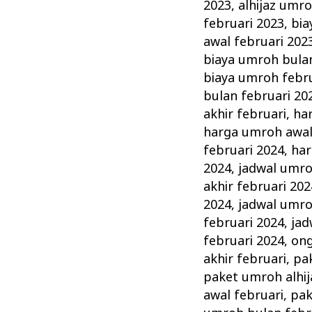
Paket
2023
,
alhijaz umro
Promo
februari 2023
,
bia
dari
awal februari 202
biaya umroh bulan
Travel
biaya umroh febru
Terpercaya
bulan februari 20
akhir februari
,
ha
harga umroh awal
februari 2024
,
har
2024
,
jadwal umro
akhir februari 202
2024
,
jadwal umro
februari 2024
,
jad
februari 2024
,
ong
akhir februari
,
pa
paket umroh alhij
awal februari
,
pak