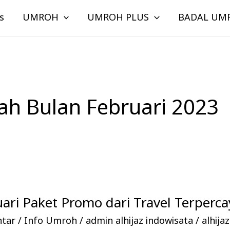
s
UMROH
UMROH PLUS
BADAL UM
h Bulan Februari 2023
ri Paket Promo dari Travel Terperca
ntar
/
Info Umroh
/
admin alhijaz indowisata
/
alhija