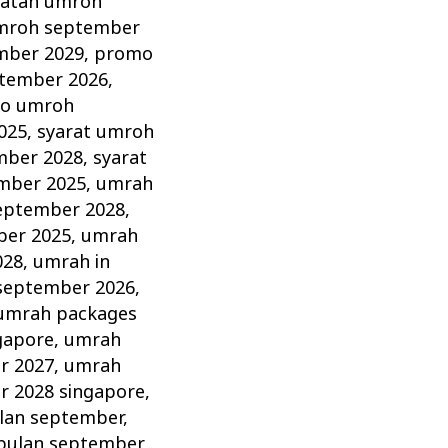
ratan umroh
umroh september
mber 2029
,
promo
tember 2026
,
o umroh
025
,
syarat umroh
mber 2028
,
syarat
mber 2025
,
umrah
eptember 2028
,
ber 2025
,
umrah
028
,
umrah in
september 2026
,
umrah packages
gapore
,
umrah
r 2027
,
umrah
 2028 singapore
,
lan september
,
bulan september