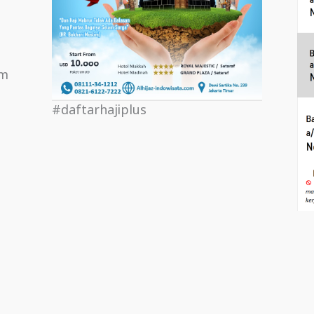
om
#daftarhajiplus