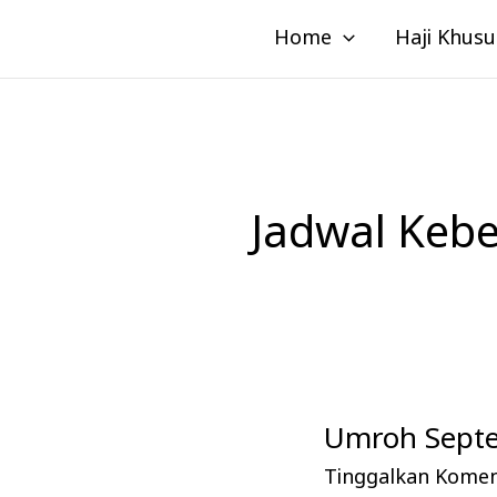
Lewati
Home
Haji Khusu
ke
konten
Jadwal Keb
Umroh Septe
Umroh
September,
Tinggalkan Kome