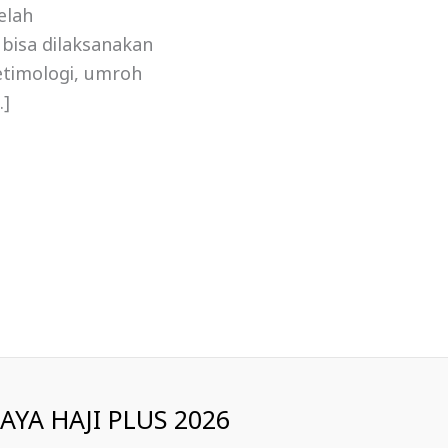
elah
i bisa dilaksanakan
 etimologi, umroh
…]
IAYA HAJI PLUS 2026