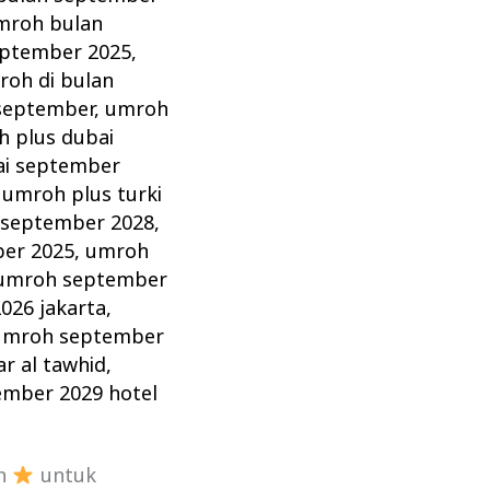
mroh bulan
eptember 2025
,
roh di bulan
september
,
umroh
 plus dubai
ai september
,
umroh plus turki
 september 2028
,
er 2025
,
umroh
umroh september
026 jakarta
,
umroh september
r al tawhid
,
mber 2029 hotel
an
untuk