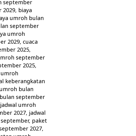
h september
r 2029
,
biaya
iaya umroh bulan
ulan september
aya umroh
er 2029
,
cuaca
ember 2025
,
umroh september
ptember 2025
,
n umroh
al keberangkatan
 umroh bulan
 bulan september
,
jadwal umroh
mber 2027
,
jadwal
 september
,
paket
september 2027
,