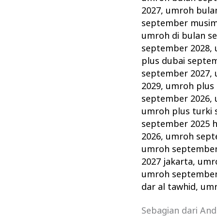
2027
,
umroh bula
september musim
umroh di bulan s
september 2028
,
plus dubai septe
september 2027
,
2029
,
umroh plus 
september 2026
,
umroh plus turki
september 2025 ho
2026
,
umroh septe
umroh september
2027 jakarta
,
umr
umroh september 
dar al tawhid
,
umr
Sebagian dari An