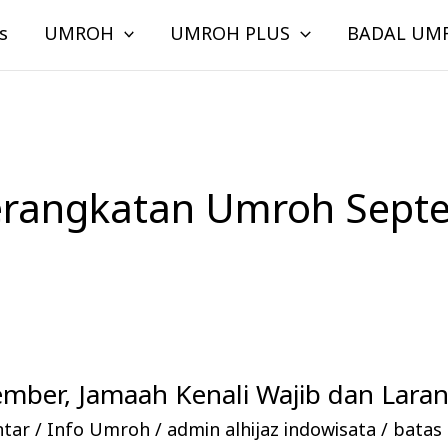
s
UMROH
UMROH PLUS
BADAL UM
erangkatan Umroh Sept
mber, Jamaah Kenali Wajib dan Lara
ntar
/
Info Umroh
/
admin alhijaz indowisata
/
batas