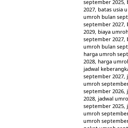
Jamaah
september 2025
,
Kenali
2027
,
batas usia 
Wajib
umroh bulan sep
september 2027
,
dan
2029
,
biaya umro
Larangan
september 2027
,
Umroh!
umroh bulan sep
harga umroh sep
2028
,
harga umro
jadwal keberang
september 2027
,
umroh september
september 2026
,
2028
,
jadwal umr
september 2025
,
umroh september
umroh september