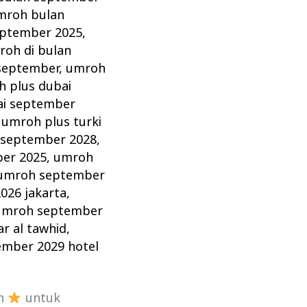
mroh bulan
eptember 2025
,
roh di bulan
september
,
umroh
 plus dubai
ai september
,
umroh plus turki
 september 2028
,
er 2025
,
umroh
umroh september
026 jakarta
,
umroh september
r al tawhid
,
mber 2029 hotel
an
untuk