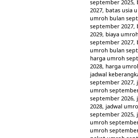
Jamaah
september 2025
,
Kenali
2027
,
batas usia 
Wajib
umroh bulan sep
september 2027
,
dan
2029
,
biaya umro
Larangan
september 2027
,
Umroh!
umroh bulan sep
harga umroh sep
2028
,
harga umro
jadwal keberang
september 2027
,
umroh september
september 2026
,
2028
,
jadwal umr
september 2025
,
umroh september
umroh september