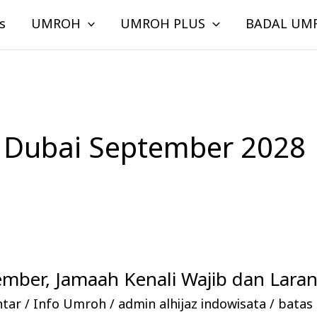
s
UMROH
UMROH PLUS
BADAL UM
 Dubai September 2028
mber, Jamaah Kenali Wajib dan Lara
ntar
/
Info Umroh
/
admin alhijaz indowisata
/
batas