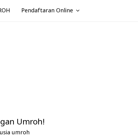
ROH
Pendaftaran Online
ngan Umroh!
 usia umroh