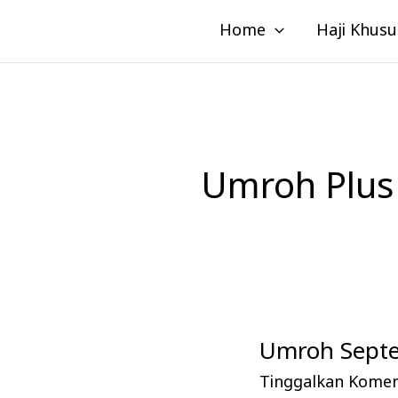
Lewati
Home
Haji Khusu
ke
konten
Umroh Plus
Umroh Septe
Umroh
September,
Tinggalkan Kome