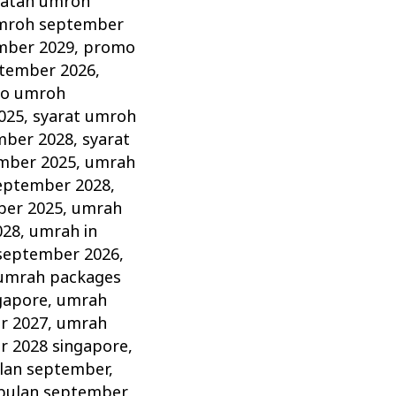
ratan umroh
umroh september
mber 2029
,
promo
tember 2026
,
o umroh
025
,
syarat umroh
mber 2028
,
syarat
mber 2025
,
umrah
eptember 2028
,
ber 2025
,
umrah
028
,
umrah in
september 2026
,
umrah packages
gapore
,
umrah
r 2027
,
umrah
 2028 singapore
,
lan september
,
bulan september