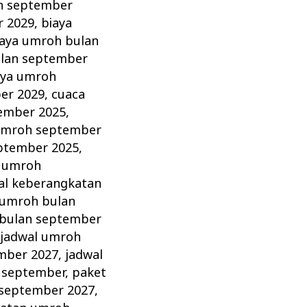
h september
r 2029
,
biaya
iaya umroh bulan
ulan september
aya umroh
er 2029
,
cuaca
ember 2025
,
umroh september
ptember 2025
,
n umroh
al keberangkatan
 umroh bulan
 bulan september
,
jadwal umroh
mber 2027
,
jadwal
 september
,
paket
september 2027
,