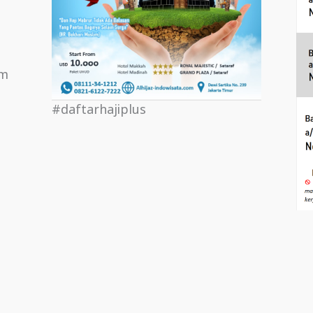
om
#daftarhajiplus