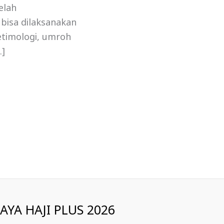
elah
i bisa dilaksanakan
 etimologi, umroh
…]
IAYA HAJI PLUS 2026