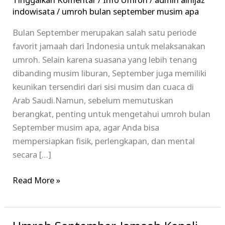
Tinggalkan Komentar
/
Info Umroh
/
admin alhijaz
Apa?
indowisata
/
umroh bulan september musim apa
Panduan
Bulan September merupakan salah satu periode
Lengkap
favorit jamaah dari Indonesia untuk melaksanakan
Bersama
umroh. Selain karena suasana yang lebih tenang
Alhijaz
dibanding musim liburan, September juga memiliki
Indowisata
keunikan tersendiri dari sisi musim dan cuaca di
Arab Saudi.Namun, sebelum memutuskan
berangkat, penting untuk mengetahui umroh bulan
September musim apa, agar Anda bisa
mempersiapkan fisik, perlengkapan, dan mental
secara […]
Read More »