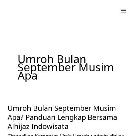
Lewati
ke
konten
Umroh Bulan
September Musim
Apa
Umroh Bulan September Musim
Umroh
Bulan
Apa? Panduan Lengkap Bersama
September
Alhijaz Indowisata
Musim