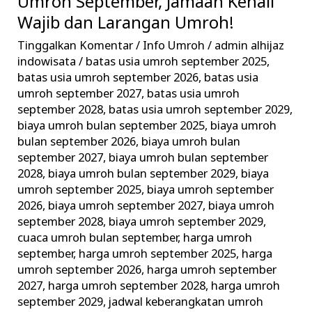
Umroh September, Jamaah Kenali
Umroh
September,
Wajib dan Larangan Umroh!
Jamaah
Tinggalkan Komentar
/
Info Umroh
/
admin alhijaz
Kenali
indowisata
/
batas usia umroh september 2025
,
Wajib
batas usia umroh september 2026
,
batas usia
umroh september 2027
,
batas usia umroh
dan
september 2028
,
batas usia umroh september 2029
,
Larangan
biaya umroh bulan september 2025
,
biaya umroh
Umroh!
bulan september 2026
,
biaya umroh bulan
september 2027
,
biaya umroh bulan september
2028
,
biaya umroh bulan september 2029
,
biaya
umroh september 2025
,
biaya umroh september
2026
,
biaya umroh september 2027
,
biaya umroh
september 2028
,
biaya umroh september 2029
,
cuaca umroh bulan september
,
harga umroh
september
,
harga umroh september 2025
,
harga
umroh september 2026
,
harga umroh september
2027
,
harga umroh september 2028
,
harga umroh
september 2029
,
jadwal keberangkatan umroh