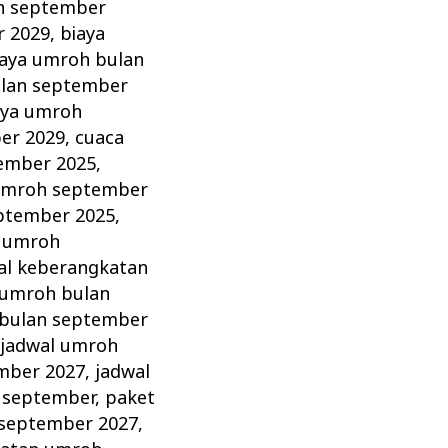
h september
r 2029
,
biaya
iaya umroh bulan
ulan september
aya umroh
er 2029
,
cuaca
ember 2025
,
umroh september
ptember 2025
,
n umroh
al keberangkatan
 umroh bulan
 bulan september
,
jadwal umroh
mber 2027
,
jadwal
 september
,
paket
september 2027
,