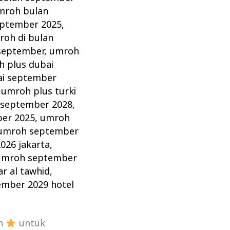
mroh bulan
eptember 2025
,
roh di bulan
september
,
umroh
 plus dubai
ai september
,
umroh plus turki
 september 2028
,
er 2025
,
umroh
umroh september
026 jakarta
,
umroh september
r al tawhid
,
mber 2029 hotel
an
untuk