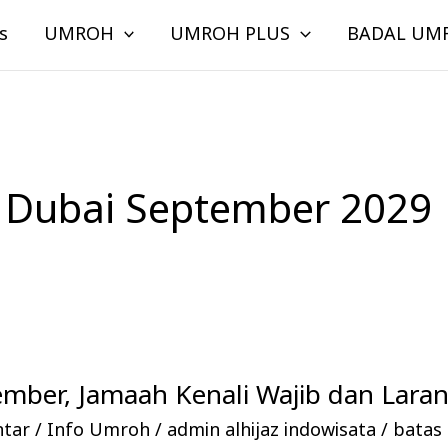
s
UMROH
UMROH PLUS
BADAL UM
 Dubai September 2029
mber, Jamaah Kenali Wajib dan Lara
ntar
/
Info Umroh
/
admin alhijaz indowisata
/
batas