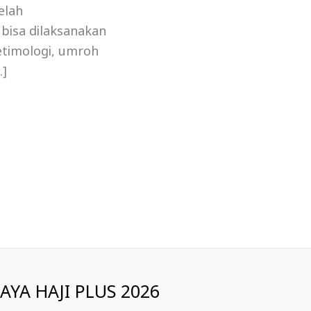
elah
i bisa dilaksanakan
 etimologi, umroh
…]
IAYA HAJI PLUS 2026