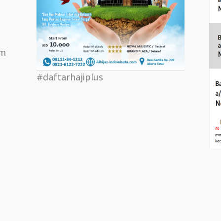
om
#daftarhajiplus