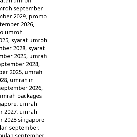
ratan umroh
umroh september
mber 2029
,
promo
tember 2026
,
o umroh
025
,
syarat umroh
mber 2028
,
syarat
mber 2025
,
umrah
eptember 2028
,
ber 2025
,
umrah
028
,
umrah in
september 2026
,
umrah packages
gapore
,
umrah
r 2027
,
umrah
 2028 singapore
,
lan september
,
bulan september