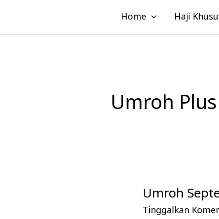
Lewati
Home
Haji Khusu
ke
konten
Umroh Plus
Umroh Septe
Umroh
September,
Tinggalkan Kome