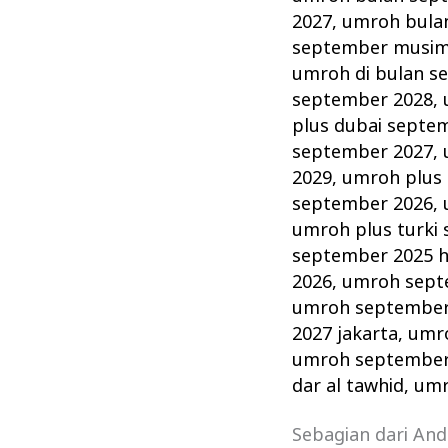
2027
,
umroh bula
september musim
umroh di bulan s
september 2028
,
plus dubai septe
september 2027
,
2029
,
umroh plus 
september 2026
,
umroh plus turki
september 2025 ho
2026
,
umroh septe
umroh september
2027 jakarta
,
umr
umroh september 
dar al tawhid
,
umr
Sebagian dari An