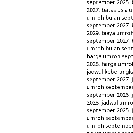
Jamaah
september 2025
,
Kenali
2027
,
batas usia 
Wajib
umroh bulan sep
september 2027
,
dan
2029
,
biaya umro
Larangan
september 2027
,
Umroh!
umroh bulan sep
harga umroh sep
2028
,
harga umro
jadwal keberang
september 2027
,
umroh september
september 2026
,
2028
,
jadwal umr
september 2025
,
umroh september
umroh september