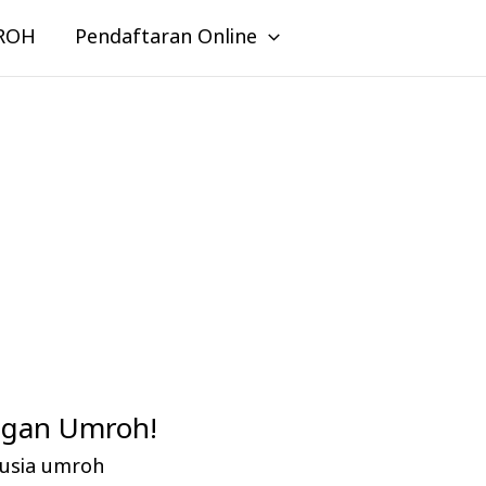
ROH
Pendaftaran Online
ngan Umroh!
 usia umroh