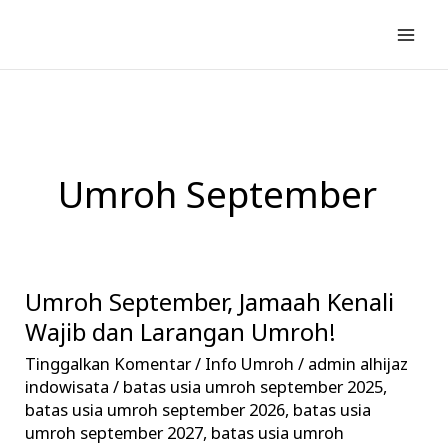
Lewati
ke
konten
Umroh September
Umroh September, Jamaah Kenali
Umroh
September,
Wajib dan Larangan Umroh!
Jamaah
Tinggalkan Komentar
/
Info Umroh
/
admin alhijaz
Kenali
indowisata
/
batas usia umroh september 2025
,
Wajib
batas usia umroh september 2026
,
batas usia
umroh september 2027
,
batas usia umroh
dan