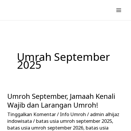
Lewati
ke
konten
Umrah September
2025
Umroh September, Jamaah Kenali
Umroh
September,
Wajib dan Larangan Umroh!
Jamaah
Tinggalkan Komentar
/
Info Umroh
/
admin alhijaz
Kenali
indowisata
/
batas usia umroh september 2025
,
Wajib
batas usia umroh september 2026
,
batas usia