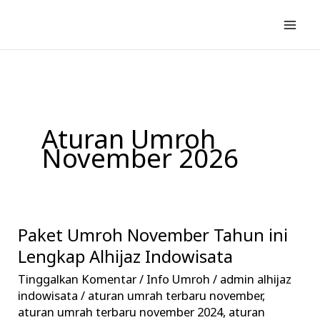
Lewati
ke
konten
Aturan Umroh
November 2026
Paket Umroh November Tahun ini
Paket
Umroh
Lengkap Alhijaz Indowisata
November
Tinggalkan Komentar
/
Info Umroh
/
admin alhijaz
Tahun
indowisata
/
aturan umrah terbaru november
,
ini
aturan umrah terbaru november 2024
,
aturan