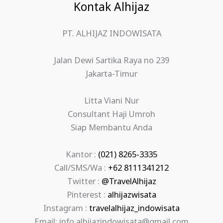
Kontak Alhijaz
PT. ALHIJAZ INDOWISATA
Jalan Dewi Sartika Raya no 239
Jakarta-Timur
Litta Viani Nur
Consultant Haji Umroh
Siap Membantu Anda
Kantor :
(021) 8265-3335
Call/SMS/Wa :
+62 8111341212
Twitter :
@TravelAlhijaz
Pinterest :
alhijazwisata
Instagram :
travelalhijaz_indowisata
Email: info.alhijazindowisata@gmail.com