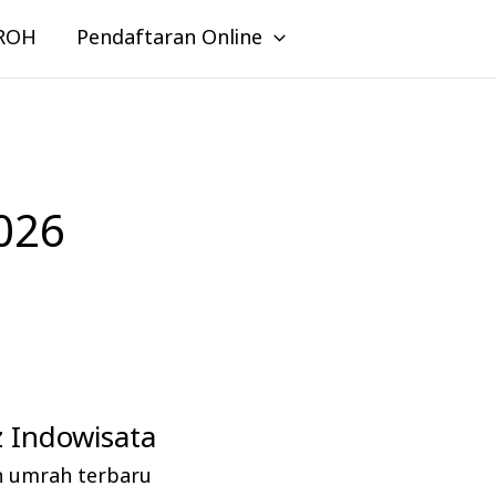
ROH
Pendaftaran Online
026
 Indowisata
n umrah terbaru