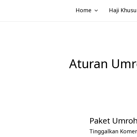
Lewati
Home
Haji Khusu
ke
konten
Aturan Umr
Paket Umroh
Paket
Umroh
Tinggalkan Kome