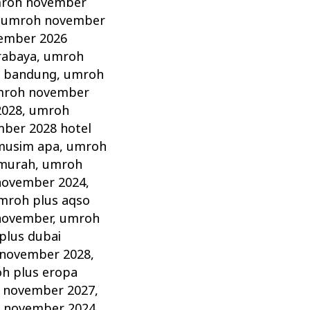
roh november
,
umroh november
ember 2026
rabaya
,
umroh
 bandung
,
umroh
roh november
2028
,
umroh
ber 2028 hotel
musim apa
,
umroh
murah
,
umroh
november 2024
,
mroh plus aqso
november
,
umroh
plus dubai
 november 2028
,
h plus eropa
 november 2027
,
 november 2024
,