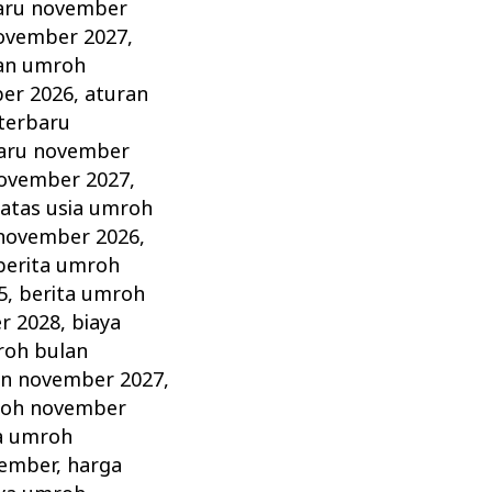
aru november
ovember 2027
,
an umroh
er 2026
,
aturan
terbaru
aru november
november 2027
,
atas usia umroh
 november 2026
,
berita umroh
5
,
berita umroh
r 2028
,
biaya
roh bulan
an november 2027
,
roh november
a umroh
vember
,
harga