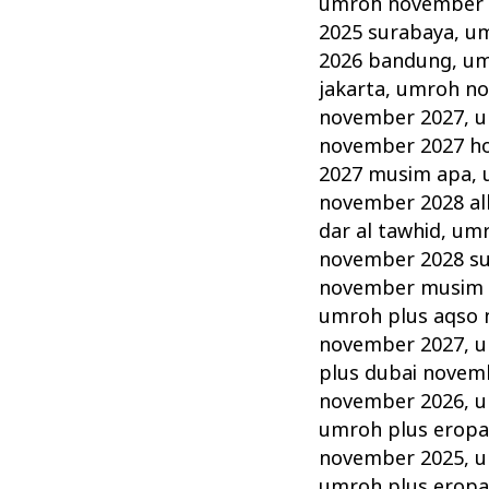
umroh november 2
2025 surabaya
,
um
2026 bandung
,
um
jakarta
,
umroh no
november 2027
,
u
november 2027 hot
2027 musim apa
,
november 2028 alh
dar al tawhid
,
umr
november 2028 s
november musim
umroh plus aqso
november 2027
,
u
plus dubai novem
november 2026
,
u
umroh plus erop
november 2025
,
u
umroh plus erop