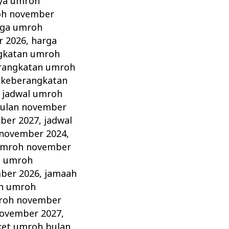
aya umroh
oh november
rga umroh
r 2026
,
harga
gkatan umroh
erangkatan umroh
 keberangkatan
,
jadwal umroh
bulan november
ber 2027
,
jadwal
 november 2024
,
umroh november
h umroh
ber 2026
,
jamaah
n umroh
roh november
ovember 2027
,
ket umroh bulan