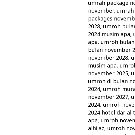
umrah package n
november
,
umrah 
packages novemb
2028
,
umroh bula
2024 musim apa
,
apa
,
umroh bulan
bulan november 
november 2028
,
u
musim apa
,
umroh
november 2025
,
u
umroh di bulan n
2024
,
umroh mura
november 2027
,
u
2024
,
umroh novem
2024 hotel dar al 
apa
,
umroh novem
alhijaz
,
umroh no