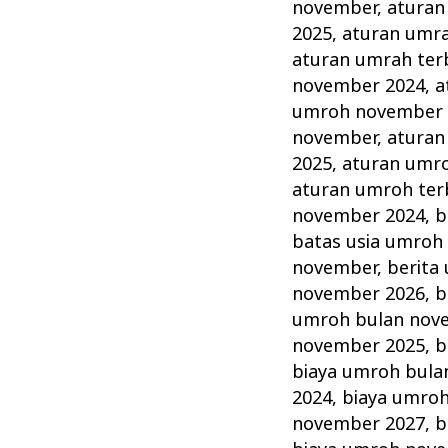
November
november
,
aturan
Tahun
2025
,
aturan umr
ini
aturan umrah ter
november 2024
,
a
Lengkap
umroh november 
Alhijaz
november
,
aturan
Indowisata
2025
,
aturan umr
aturan umroh ter
november 2024
,
b
batas usia umroh
november
,
berita
november 2026
,
b
umroh bulan nov
november 2025
,
b
biaya umroh bula
2024
,
biaya umro
november 2027
,
b