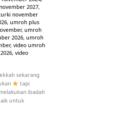
 november 2027
,
turki november
026
,
umroh plus
november
,
umroh
mber 2026
,
umroh
mber
,
video umroh
 2026
,
video
Mekkah sekarang
kukan
tapi
 melakukan ibadah
aik untuk