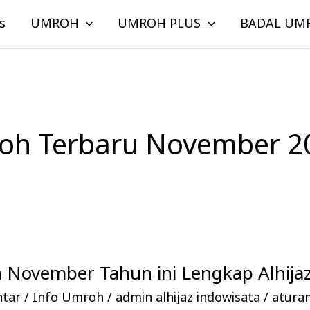
s
UMROH
UMROH PLUS
BADAL UM
oh Terbaru November 2
 November Tahun ini Lengkap Alhijaz
ntar
/
Info Umroh
/
admin alhijaz indowisata
/
atura