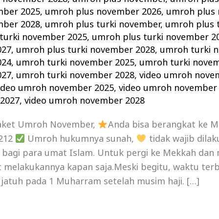
mber 2025
,
umroh plus november 2026
,
umroh plus
mber 2028
,
umroh plus turki november
,
umroh plus 
turki november 2025
,
umroh plus turki november 2
027
,
umroh plus turki november 2028
,
umroh turki 
024
,
umroh turki november 2025
,
umroh turki nove
027
,
umroh turki november 2028
,
video umroh nove
ideo umroh november 2025
,
video umroh november
2027
,
video umroh november 2028
aket Umroh November,
Anda bisa berangkat ke 
1212
Umroh hukumnya sunah,
tidak wajib dila
n bagi para umat Islam. Untuk pergi ke Mekkah dan
 melakukannya kapan saja.Meski begitu, waktu terb
jatuh pada 1 Muharram setelah musim haji. […]