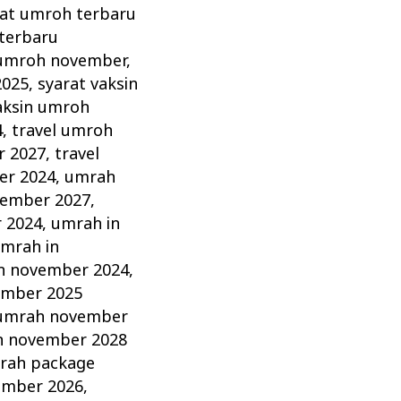
rat umroh terbaru
terbaru
 umroh november
,
2025
,
syarat vaksin
aksin umroh
4
,
travel umroh
r 2027
,
travel
er 2024
,
umrah
vember 2027
,
 2024
,
umrah in
mrah in
h november 2024
,
mber 2025
umrah november
 november 2028
rah package
ember 2026
,