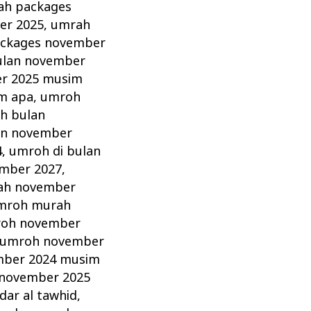
ah packages
er 2025
,
umrah
ckages november
ulan november
r 2025 musim
m apa
,
umroh
h bulan
an november
4
,
umroh di bulan
ember 2027
,
ah november
mroh murah
oh november
umroh november
ber 2024 musim
november 2025
ar al tawhid
,