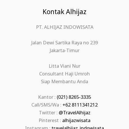
Kontak Alhijaz
PT. ALHIJAZ INDOWISATA
Jalan Dewi Sartika Raya no 239
Jakarta-Timur
Litta Viani Nur
Consultant Haji Umroh
Siap Membantu Anda
Kantor :
(021) 8265-3335
Call/SMS/Wa :
+62 8111341212
Twitter :
@TravelAlhijaz
Pinterest :
alhijazwisata
Instagram :
travelalhijaz_indowisata