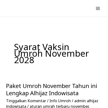
Lewati
ke
konten
Syarat Vaksin
Umroh November
2028
Paket Umroh November Tahun ini
Paket
Umroh
Lengkap Alhijaz Indowisata
November
Tinggalkan Komentar
/
Info Umroh
/
admin alhijaz
Tahun
indowisata
/
aturan umrah terbaru november
,