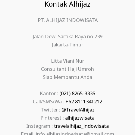
Kontak Alhijaz
PT. ALHIJAZ INDOWISATA
Jalan Dewi Sartika Raya no 239
Jakarta-Timur
Litta Viani Nur
Consultant Haji Umroh
Siap Membantu Anda
Kantor :
(021) 8265-3335
Call/SMS/Wa :
+62 8111341212
Twitter :
@TravelAlhijaz
Pinterest :
alhijazwisata
Instagram :
travelalhijaz_indowisata
Email: info.alhijazindowisata@gmail.com