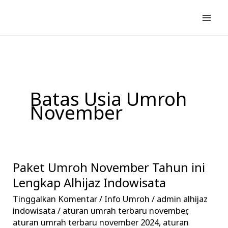
Lewati
ke
konten
Batas Usia Umroh
November
Paket Umroh November Tahun ini
Paket
Umroh
Lengkap Alhijaz Indowisata
November
Tinggalkan Komentar
/
Info Umroh
/
admin alhijaz
Tahun
indowisata
/
aturan umrah terbaru november
,
ini
aturan umrah terbaru november 2024
,
aturan