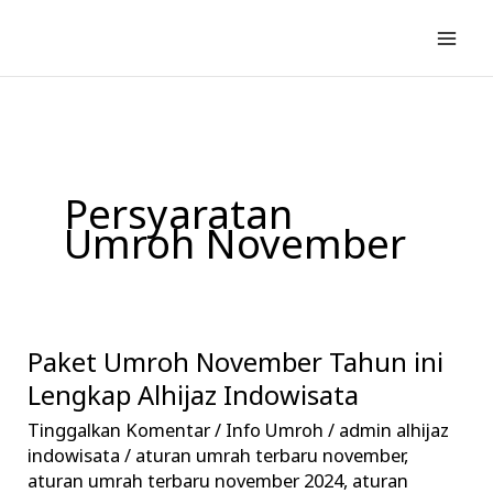
Lewati
ke
konten
Persyaratan
Umroh November
Paket Umroh November Tahun ini
Paket
Umroh
Lengkap Alhijaz Indowisata
November
Tinggalkan Komentar
/
Info Umroh
/
admin alhijaz
Tahun
indowisata
/
aturan umrah terbaru november
,
ini
aturan umrah terbaru november 2024
,
aturan