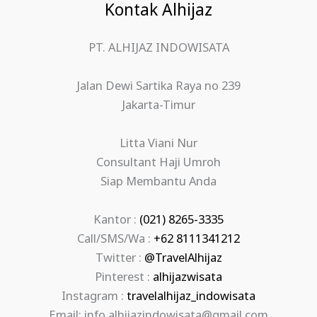
Kontak Alhijaz
PT. ALHIJAZ INDOWISATA
Jalan Dewi Sartika Raya no 239
Jakarta-Timur
Litta Viani Nur
Consultant Haji Umroh
Siap Membantu Anda
Kantor :
(021) 8265-3335
Call/SMS/Wa :
+62 8111341212
Twitter :
@TravelAlhijaz
Pinterest :
alhijazwisata
Instagram :
travelalhijaz_indowisata
Email: info.alhijazindowisata@gmail.com