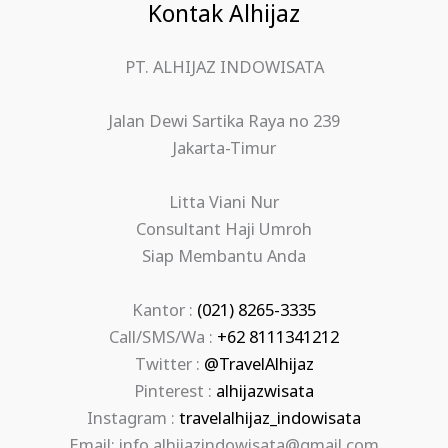
Kontak Alhijaz
PT. ALHIJAZ INDOWISATA
Jalan Dewi Sartika Raya no 239
Jakarta-Timur
Litta Viani Nur
Consultant Haji Umroh
Siap Membantu Anda
Kantor :
(021) 8265-3335
Call/SMS/Wa :
+62 8111341212
Twitter :
@TravelAlhijaz
Pinterest :
alhijazwisata
Instagram :
travelalhijaz_indowisata
Email: info.alhijazindowisata@gmail.com