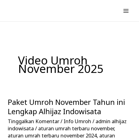
Lewati
ke
konten
Video Umroh
November 2025
Paket Umroh November Tahun ini
Paket
Umroh
Lengkap Alhijaz Indowisata
November
Tinggalkan Komentar
/
Info Umroh
/
admin alhijaz
Tahun
indowisata
/
aturan umrah terbaru november
,
ini
aturan umrah terbaru november 2024
,
aturan