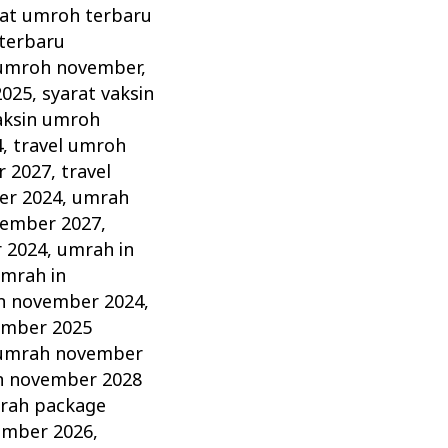
rat umroh terbaru
terbaru
 umroh november
,
2025
,
syarat vaksin
aksin umroh
4
,
travel umroh
r 2027
,
travel
er 2024
,
umrah
vember 2027
,
 2024
,
umrah in
mrah in
h november 2024
,
mber 2025
umrah november
 november 2028
rah package
ember 2026
,