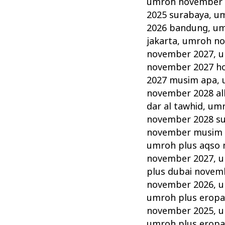
umroh november 2
2025 surabaya
,
um
2026 bandung
,
um
jakarta
,
umroh no
november 2027
,
u
november 2027 hot
2027 musim apa
,
november 2028 alh
dar al tawhid
,
umr
november 2028 s
november musim
umroh plus aqso
november 2027
,
u
plus dubai novem
november 2026
,
u
umroh plus erop
november 2025
,
u
umroh plus erop