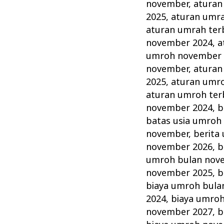
November
november
,
aturan
Tahun
2025
,
aturan umr
ini
aturan umrah ter
november 2024
,
a
Lengkap
umroh november 
Alhijaz
november
,
aturan
Indowisata
2025
,
aturan umr
aturan umroh ter
november 2024
,
b
batas usia umroh
november
,
berita
november 2026
,
b
umroh bulan nov
november 2025
,
b
biaya umroh bula
2024
,
biaya umro
november 2027
,
b