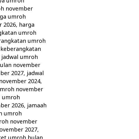
aya umroh
oh november
rga umroh
r 2026
,
harga
gkatan umroh
erangkatan umroh
 keberangkatan
,
jadwal umroh
bulan november
ber 2027
,
jadwal
 november 2024
,
umroh november
h umroh
ber 2026
,
jamaah
n umroh
roh november
ovember 2027
,
ket umroh bulan