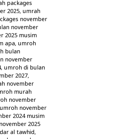
ah packages
er 2025
,
umrah
ckages november
ulan november
r 2025 musim
m apa
,
umroh
h bulan
an november
4
,
umroh di bulan
ember 2027
,
ah november
mroh murah
oh november
umroh november
ber 2024 musim
november 2025
ar al tawhid
,