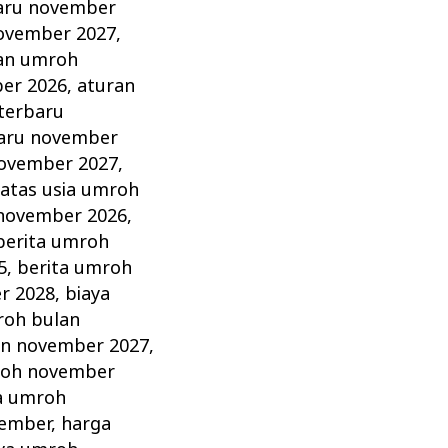
aru november
ovember 2027
,
an umroh
er 2026
,
aturan
terbaru
aru november
november 2027
,
atas usia umroh
 november 2026
,
berita umroh
5
,
berita umroh
r 2028
,
biaya
roh bulan
an november 2027
,
roh november
a umroh
vember
,
harga