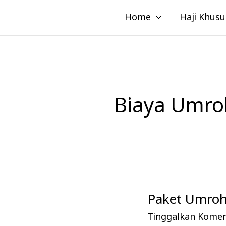
Lewati
Home
Haji Khusu
ke
konten
Biaya Umro
Paket Umroh
Paket
Umroh
Tinggalkan Kome