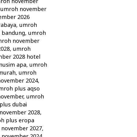
roh november
,
umroh november
ember 2026
rabaya
,
umroh
 bandung
,
umroh
roh november
2028
,
umroh
ber 2028 hotel
musim apa
,
umroh
murah
,
umroh
november 2024
,
mroh plus aqso
november
,
umroh
plus dubai
 november 2028
,
h plus eropa
 november 2027
,
 november 2024
,