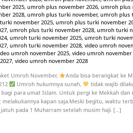
mber 2025
,
umroh plus november 2026
,
umroh plus
mber 2028
,
umroh plus turki november
,
umroh plus 
turki november 2025
,
umroh plus turki november 2
027
,
umroh plus turki november 2028
,
umroh turki 
024
,
umroh turki november 2025
,
umroh turki nove
027
,
umroh turki november 2028
,
video umroh nove
ideo umroh november 2025
,
video umroh november
2027
,
video umroh november 2028
aket Umroh November,
Anda bisa berangkat ke 
1212
Umroh hukumnya sunah,
tidak wajib dila
n bagi para umat Islam. Untuk pergi ke Mekkah dan
 melakukannya kapan saja.Meski begitu, waktu terb
jatuh pada 1 Muharram setelah musim haji. […]