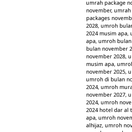
umrah package n
november
,
umrah 
packages novemb
2028
,
umroh bula
2024 musim apa
,
apa
,
umroh bulan
bulan november 
november 2028
,
u
musim apa
,
umroh
november 2025
,
u
umroh di bulan n
2024
,
umroh mura
november 2027
,
u
2024
,
umroh novem
2024 hotel dar al 
apa
,
umroh novem
alhijaz
,
umroh no