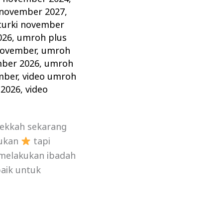
 november 2027
,
turki november
026
,
umroh plus
november
,
umroh
mber 2026
,
umroh
mber
,
video umroh
 2026
,
video
Mekkah sekarang
kukan
tapi
 melakukan ibadah
aik untuk