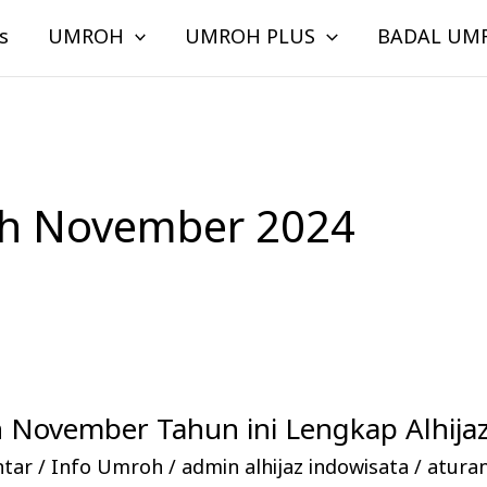
s
UMROH
UMROH PLUS
BADAL UM
h November 2024
 November Tahun ini Lengkap Alhijaz
ntar
/
Info Umroh
/
admin alhijaz indowisata
/
atura