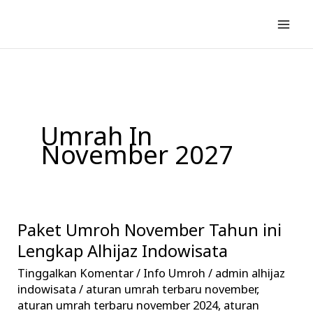
Lewati
ke
konten
Umrah In
November 2027
Paket Umroh November Tahun ini
Paket
Umroh
Lengkap Alhijaz Indowisata
November
Tinggalkan Komentar
/
Info Umroh
/
admin alhijaz
Tahun
indowisata
/
aturan umrah terbaru november
,
ini
aturan umrah terbaru november 2024
,
aturan