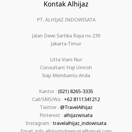
Kontak Alhijaz
PT. ALHIJAZ INDOWISATA
Jalan Dewi Sartika Raya no 239
Jakarta-Timur
Litta Viani Nur
Consultant Haji Umroh
Siap Membantu Anda
Kantor :
(021) 8265-3335
Call/SMS/Wa :
+62 8111341212
Twitter :
@TravelAlhijaz
Pinterest :
alhijazwisata
Instagram :
travelalhijaz_indowisata
Email: info.alhijazindowisata@gmail.com