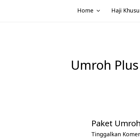
Lewati
Home
Haji Khusu
ke
konten
Umroh Plus
Paket Umroh
Paket
Umroh
Tinggalkan Kome