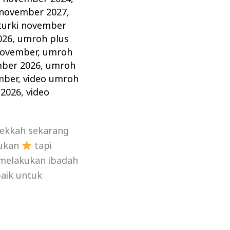
 november 2027
,
turki november
026
,
umroh plus
november
,
umroh
mber 2026
,
umroh
mber
,
video umroh
 2026
,
video
Mekkah sekarang
kukan
tapi
 melakukan ibadah
aik untuk