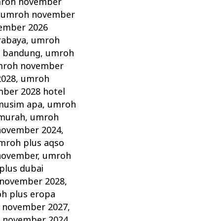
roh november
,
umroh november
ember 2026
rabaya
,
umroh
 bandung
,
umroh
roh november
2028
,
umroh
ber 2028 hotel
musim apa
,
umroh
murah
,
umroh
november 2024
,
mroh plus aqso
november
,
umroh
plus dubai
 november 2028
,
h plus eropa
 november 2027
,
 november 2024
,