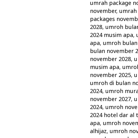
umrah package n
november
,
umrah 
packages novemb
2028
,
umroh bula
2024 musim apa
,
apa
,
umroh bulan
bulan november 
november 2028
,
u
musim apa
,
umroh
november 2025
,
u
umroh di bulan n
2024
,
umroh mura
november 2027
,
u
2024
,
umroh novem
2024 hotel dar al 
apa
,
umroh novem
alhijaz
,
umroh no