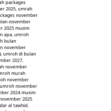
ah packages
er 2025
,
umrah
ckages november
ulan november
r 2025 musim
m apa
,
umroh
h bulan
an november
4
,
umroh di bulan
ember 2027
,
ah november
mroh murah
oh november
umroh november
ber 2024 musim
november 2025
ar al tawhid
,