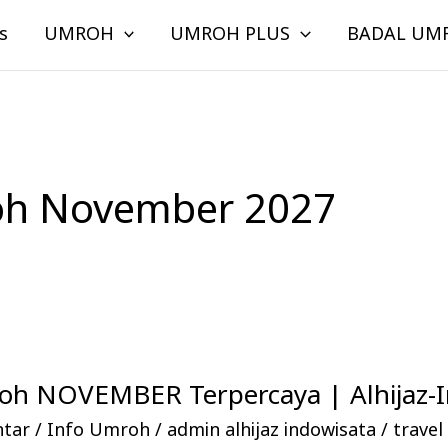
s
UMROH
UMROH PLUS
BADAL UM
oh November 2027
h NOVEMBER Terpercaya | Alhijaz-I
ntar
/
Info Umroh
/
admin alhijaz indowisata
/
trave