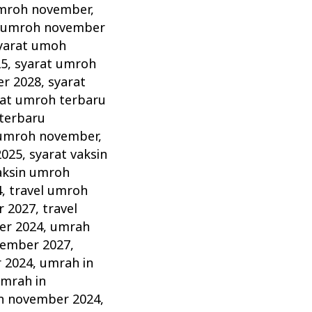
mroh november
,
 umroh november
yarat umoh
25
,
syarat umroh
er 2028
,
syarat
rat umroh terbaru
terbaru
 umroh november
,
2025
,
syarat vaksin
aksin umroh
4
,
travel umroh
r 2027
,
travel
er 2024
,
umrah
vember 2027
,
 2024
,
umrah in
mrah in
h november 2024
,