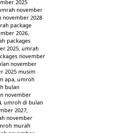
mber 2025
umrah november
 november 2028
rah package
ember 2026
,
ah packages
er 2025
,
umrah
ckages november
ulan november
r 2025 musim
m apa
,
umroh
h bulan
an november
4
,
umroh di bulan
ember 2027
,
ah november
mroh murah