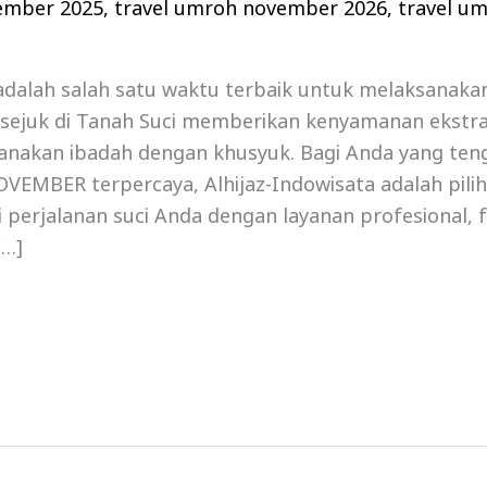
ember 2025
,
travel umroh november 2026
,
travel u
dalah salah satu waktu terbaik untuk melaksanaka
 sejuk di Tanah Suci memberikan kenyamanan ekstr
sanakan ibadah dengan khusyuk. Bagi Anda yang ten
EMBER terpercaya, Alhijaz-Indowisata adalah pilih
perjalanan suci Anda dengan layanan profesional, fas
[…]