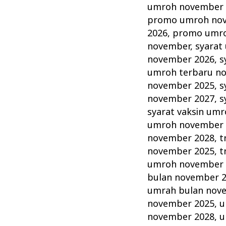
umroh november 
promo umroh no
2026
,
promo umro
november
,
syarat
november 2026
,
s
umroh terbaru n
november 2025
,
s
november 2027
,
s
syarat vaksin um
umroh november 
november 2028
,
t
november 2025
,
t
umroh november 
bulan november 
umrah bulan nov
november 2025
,
u
november 2028
,
u