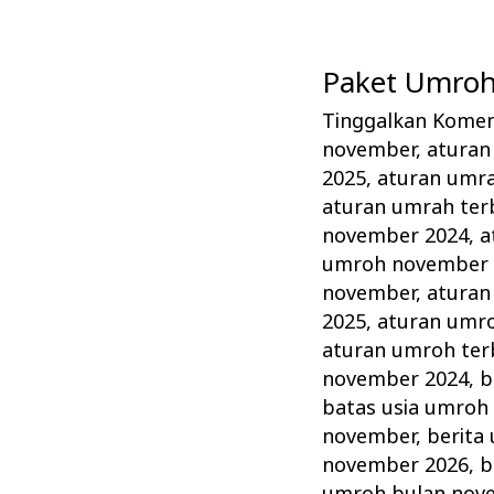
Paket Umroh
Paket
Umroh
Tinggalkan Kome
November
november
,
aturan
Tahun
2025
,
aturan umr
ini
aturan umrah ter
november 2024
,
a
Lengkap
umroh november 
Alhijaz
november
,
aturan
Indowisata
2025
,
aturan umr
aturan umroh ter
november 2024
,
b
batas usia umroh
november
,
berita
november 2026
,
b