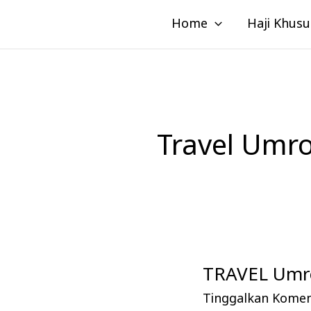
Lewati
Home
Haji Khusu
ke
konten
Travel Umr
TRAVEL Umro
TRAVEL
Umroh
Tinggalkan Kome