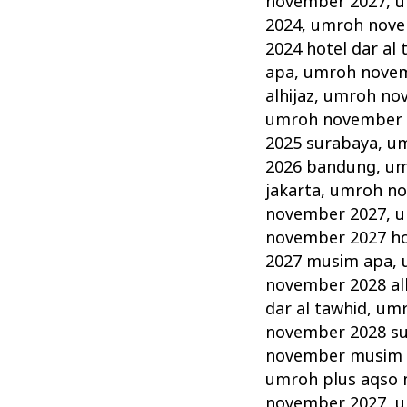
november 2027
,
u
2024
,
umroh novem
2024 hotel dar al 
apa
,
umroh novem
alhijaz
,
umroh no
umroh november 2
2025 surabaya
,
um
2026 bandung
,
um
jakarta
,
umroh no
november 2027
,
u
november 2027 hot
2027 musim apa
,
november 2028 alh
dar al tawhid
,
umr
november 2028 s
november musim
umroh plus aqso
november 2027
,
u