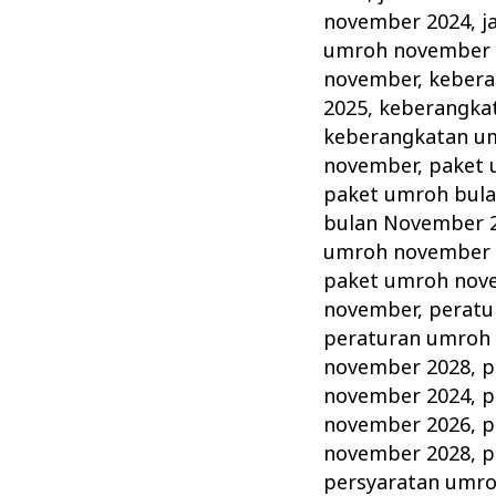
november 2024
,
j
umroh november 
november
,
kebera
2025
,
keberangka
keberangkatan u
november
,
paket 
paket umroh bul
bulan November 
umroh november 
paket umroh nov
november
,
peratu
peraturan umroh
november 2028
,
p
november 2024
,
p
november 2026
,
p
november 2028
,
p
persyaratan umr