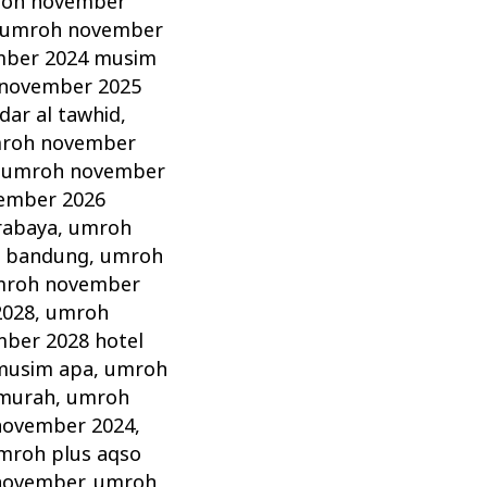
oh november
umroh november
ber 2024 musim
november 2025
ar al tawhid
,
roh november
,
umroh november
ember 2026
rabaya
,
umroh
 bandung
,
umroh
roh november
2028
,
umroh
ber 2028 hotel
musim apa
,
umroh
murah
,
umroh
november 2024
,
mroh plus aqso
november
,
umroh