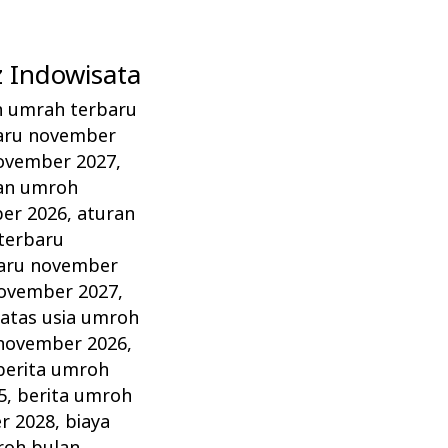
 Indowisata
n umrah terbaru
aru november
ovember 2027
,
an umroh
er 2026
,
aturan
terbaru
aru november
november 2027
,
atas usia umroh
 november 2026
,
berita umroh
5
,
berita umroh
r 2028
,
biaya