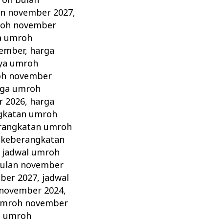
roh bulan
an november 2027
,
roh november
a umroh
vember
,
harga
aya umroh
oh november
rga umroh
r 2026
,
harga
gkatan umroh
erangkatan umroh
 keberangkatan
,
jadwal umroh
bulan november
ber 2027
,
jadwal
 november 2024
,
umroh november
h umroh