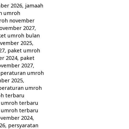
ber 2026
,
jamaah
n umroh
roh november
ovember 2027
,
ket umroh bulan
ovember 2025
,
27
,
paket umroh
r 2024
,
paket
ovember 2027
,
,
peraturan umroh
ber 2025
,
peraturan umroh
h terbaru
 umroh terbaru
 umroh terbaru
ovember 2024
,
26
,
persyaratan