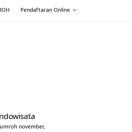
ROH
Pendaftaran Online
ndowisata
l umroh november
,