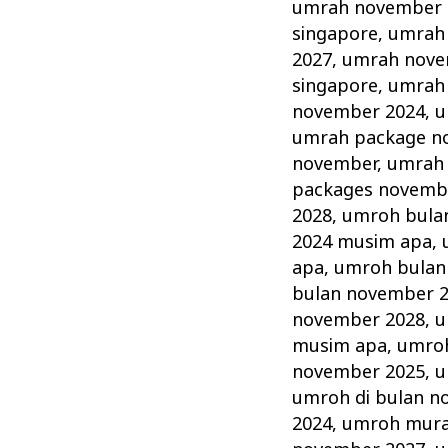
umrah november 
singapore
,
umrah
2027
,
umrah nove
singapore
,
umrah
november 2024
,
u
umrah package n
november
,
umrah 
packages novemb
2028
,
umroh bula
2024 musim apa
,
apa
,
umroh bulan
bulan november 
november 2028
,
u
musim apa
,
umroh
november 2025
,
u
umroh di bulan n
2024
,
umroh mura