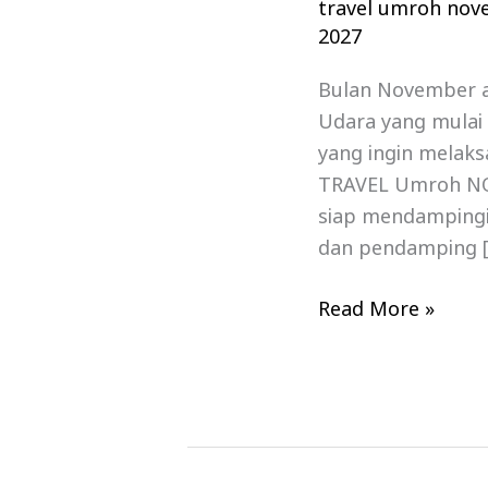
NOVEMBER
travel umroh nov
Terpercaya
2027
|
Bulan November a
Alhijaz-
Udara yang mulai
Indowisata
yang ingin melak
TRAVEL Umroh NOV
siap mendampingi 
dan pendamping 
Read More »