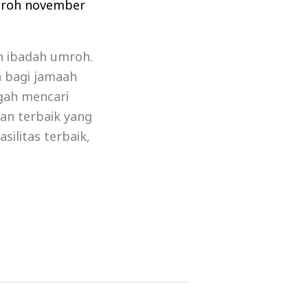
mroh november
n ibadah umroh.
a bagi jamaah
gah mencari
an terbaik yang
ilitas terbaik,