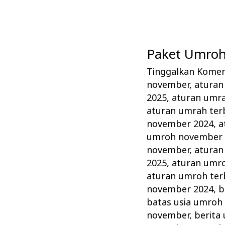
Paket Umroh
Paket
Umroh
Tinggalkan Kome
November
november
,
aturan
Tahun
2025
,
aturan umr
ini
aturan umrah ter
november 2024
,
a
Lengkap
umroh november 
Alhijaz
november
,
aturan
Indowisata
2025
,
aturan umr
aturan umroh ter
november 2024
,
b
batas usia umroh
november
,
berita