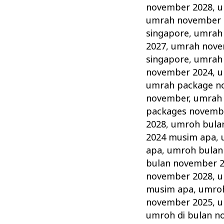
november 2028
,
u
umrah november 
singapore
,
umrah
2027
,
umrah nove
singapore
,
umrah
november 2024
,
u
umrah package n
november
,
umrah 
packages novemb
2028
,
umroh bula
2024 musim apa
,
apa
,
umroh bulan
bulan november 
november 2028
,
u
musim apa
,
umroh
november 2025
,
u
umroh di bulan n