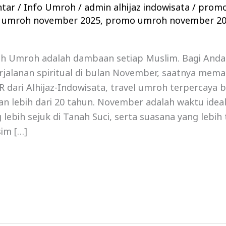
ntar
/
Info Umroh
/
admin alhijaz indowisata
/
prom
 umroh november 2025
,
promo umroh november 2
h Umroh adalah dambaan setiap Muslim. Bagi Anda
jalanan spiritual di bulan November, saatnya me
ri Alhijaz-Indowisata, travel umroh terpercaya be
n lebih dari 20 tahun. November adalah waktu idea
 lebih sejuk di Tanah Suci, serta suasana yang lebih
im […]