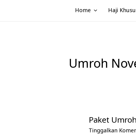
Lewati
Home
Haji Khusu
ke
konten
Umroh Nov
Paket Umroh
Paket
Umroh
Tinggalkan Kome