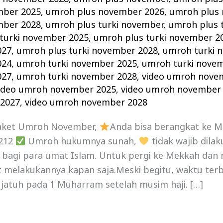
mber 2025
,
umroh plus november 2026
,
umroh plus
mber 2028
,
umroh plus turki november
,
umroh plus 
turki november 2025
,
umroh plus turki november 2
027
,
umroh plus turki november 2028
,
umroh turki 
024
,
umroh turki november 2025
,
umroh turki nove
027
,
umroh turki november 2028
,
video umroh nove
ideo umroh november 2025
,
video umroh november
2027
,
video umroh november 2028
aket Umroh November,
Anda bisa berangkat ke 
1212
Umroh hukumnya sunah,
tidak wajib dila
n bagi para umat Islam. Untuk pergi ke Mekkah dan
 melakukannya kapan saja.Meski begitu, waktu terb
jatuh pada 1 Muharram setelah musim haji. […]