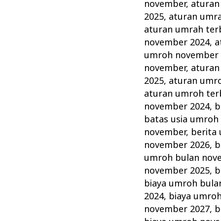
November
november
,
aturan
Tahun
2025
,
aturan umr
ini
aturan umrah ter
november 2024
,
a
Lengkap
umroh november 
Alhijaz
november
,
aturan
Indowisata
2025
,
aturan umr
aturan umroh ter
november 2024
,
b
batas usia umroh
november
,
berita
november 2026
,
b
umroh bulan nov
november 2025
,
b
biaya umroh bula
2024
,
biaya umro
november 2027
,
b