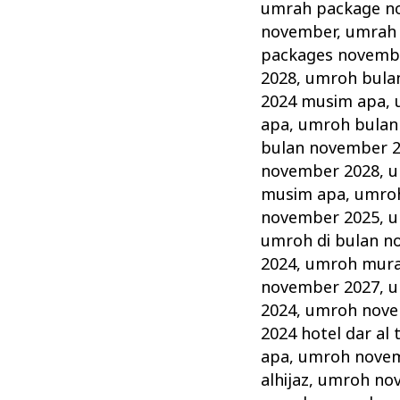
umrah package n
november
,
umrah 
packages novemb
2028
,
umroh bula
2024 musim apa
,
apa
,
umroh bulan
bulan november 
november 2028
,
u
musim apa
,
umroh
november 2025
,
u
umroh di bulan n
2024
,
umroh mura
november 2027
,
u
2024
,
umroh novem
2024 hotel dar al 
apa
,
umroh novem
alhijaz
,
umroh no