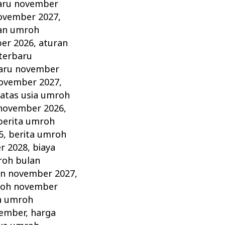
aru november
ovember 2027
,
an umroh
er 2026
,
aturan
terbaru
aru november
november 2027
,
atas usia umroh
 november 2026
,
berita umroh
5
,
berita umroh
r 2028
,
biaya
roh bulan
an november 2027
,
roh november
a umroh
vember
,
harga