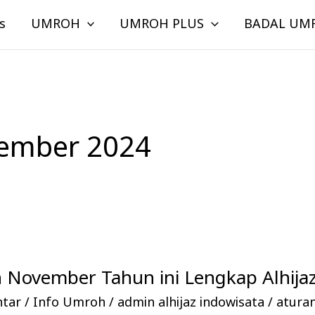
s
UMROH
UMROH PLUS
BADAL UM
ember 2024
 November Tahun ini Lengkap Alhijaz
ntar
/
Info Umroh
/
admin alhijaz indowisata
/
atura