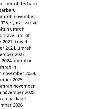
rat umroh terbaru
terbaru
 umroh november
,
2025
,
syarat vaksin
aksin umroh
4
,
travel umroh
r 2027
,
travel
er 2024
,
umrah
vember 2027
,
 2024
,
umrah in
mrah in
h november 2024
,
mber 2025
umrah november
 november 2028
rah package
ember 2026
,