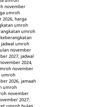
aya umroh
oh november
rga umroh
r 2026
,
harga
gkatan umroh
erangkatan umroh
 keberangkatan
,
jadwal umroh
bulan november
ber 2027
,
jadwal
 november 2024
,
umroh november
h umroh
ber 2026
,
jamaah
n umroh
roh november
ovember 2027
,
ket umroh bulan