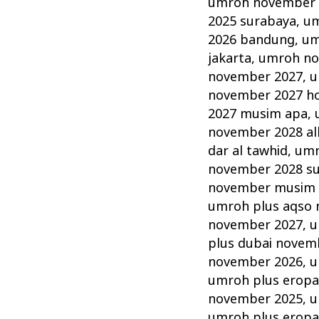
umroh november 2
2025 surabaya
,
um
2026 bandung
,
um
jakarta
,
umroh no
november 2027
,
u
november 2027 hot
2027 musim apa
,
november 2028 alh
dar al tawhid
,
umr
november 2028 s
november musim
umroh plus aqso
november 2027
,
u
plus dubai novem
november 2026
,
u
umroh plus erop
november 2025
,
u
umroh plus erop