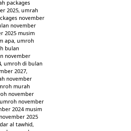
ah packages
er 2025
,
umrah
ckages november
ulan november
r 2025 musim
m apa
,
umroh
h bulan
an november
4
,
umroh di bulan
ember 2027
,
ah november
mroh murah
oh november
umroh november
ber 2024 musim
november 2025
ar al tawhid
,