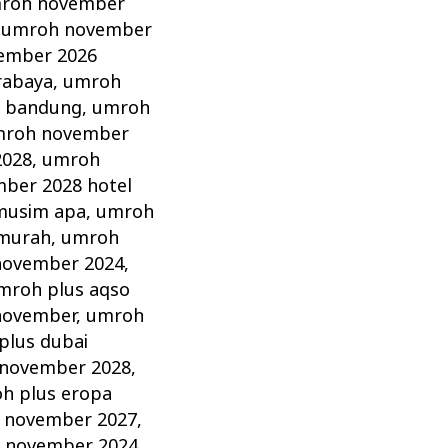
roh november
,
umroh november
ember 2026
rabaya
,
umroh
 bandung
,
umroh
roh november
2028
,
umroh
ber 2028 hotel
musim apa
,
umroh
murah
,
umroh
november 2024
,
mroh plus aqso
november
,
umroh
plus dubai
 november 2028
,
h plus eropa
 november 2027
,
 november 2024
,