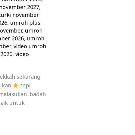
 november 2027
,
turki november
026
,
umroh plus
november
,
umroh
mber 2026
,
umroh
mber
,
video umroh
 2026
,
video
Mekkah sekarang
kukan
tapi
 melakukan ibadah
aik untuk