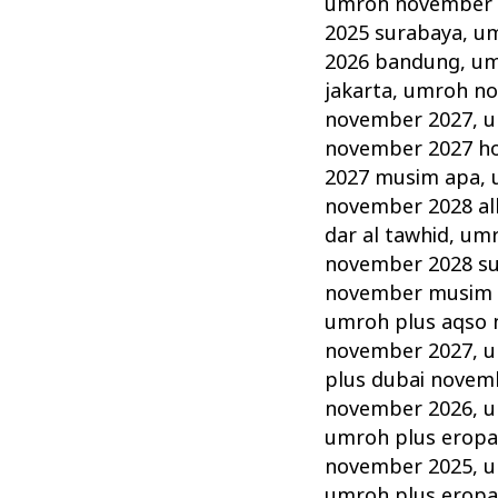
umroh november 2
2025 surabaya
,
um
2026 bandung
,
um
jakarta
,
umroh no
november 2027
,
u
november 2027 hot
2027 musim apa
,
november 2028 alh
dar al tawhid
,
umr
november 2028 s
november musim
umroh plus aqso
november 2027
,
u
plus dubai novem
november 2026
,
u
umroh plus erop
november 2025
,
u
umroh plus erop