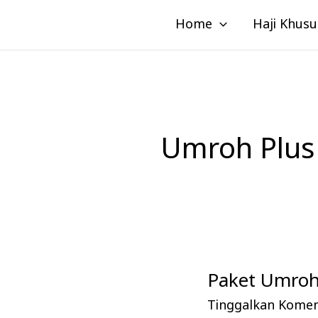
Lewati
Home
Haji Khusu
ke
konten
Umroh Plus
Paket Umroh
Paket
Umroh
Tinggalkan Kome