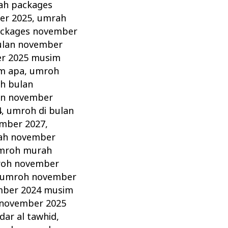
ah packages
er 2025
,
umrah
ckages november
ulan november
r 2025 musim
m apa
,
umroh
h bulan
an november
4
,
umroh di bulan
ember 2027
,
ah november
mroh murah
oh november
umroh november
ber 2024 musim
november 2025
ar al tawhid
,