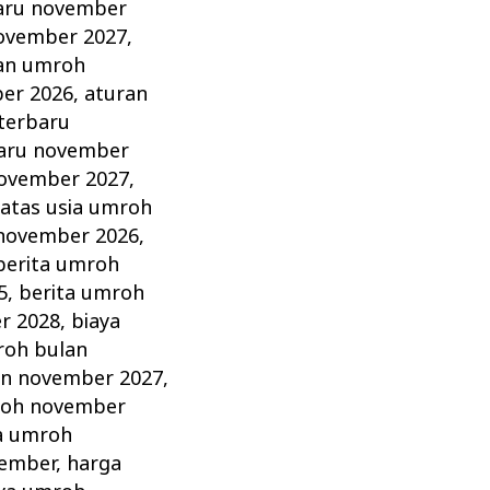
aru november
ovember 2027
,
an umroh
er 2026
,
aturan
terbaru
aru november
november 2027
,
atas usia umroh
 november 2026
,
berita umroh
5
,
berita umroh
r 2028
,
biaya
roh bulan
an november 2027
,
roh november
a umroh
vember
,
harga