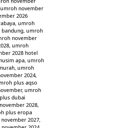
roh november
,
umroh november
ember 2026
rabaya
,
umroh
 bandung
,
umroh
roh november
2028
,
umroh
ber 2028 hotel
musim apa
,
umroh
murah
,
umroh
november 2024
,
mroh plus aqso
november
,
umroh
plus dubai
 november 2028
,
h plus eropa
 november 2027
,
 november 2024
,