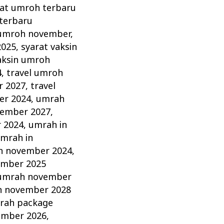
rat umroh terbaru
terbaru
 umroh november
,
2025
,
syarat vaksin
aksin umroh
4
,
travel umroh
r 2027
,
travel
er 2024
,
umrah
vember 2027
,
 2024
,
umrah in
mrah in
h november 2024
,
mber 2025
umrah november
 november 2028
rah package
ember 2026
,