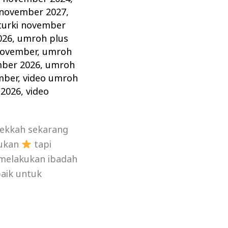
 november 2027
,
turki november
026
,
umroh plus
november
,
umroh
mber 2026
,
umroh
mber
,
video umroh
 2026
,
video
Mekkah sekarang
kukan
tapi
 melakukan ibadah
aik untuk