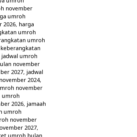
aya umroh
oh november
rga umroh
r 2026
,
harga
gkatan umroh
erangkatan umroh
 keberangkatan
,
jadwal umroh
bulan november
ber 2027
,
jadwal
 november 2024
,
umroh november
h umroh
ber 2026
,
jamaah
n umroh
roh november
ovember 2027
,
ket umroh bulan