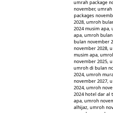
umrah package n
november
,
umrah 
packages novemb
2028
,
umroh bula
2024 musim apa
,
apa
,
umroh bulan
bulan november 
november 2028
,
u
musim apa
,
umroh
november 2025
,
u
umroh di bulan n
2024
,
umroh mura
november 2027
,
u
2024
,
umroh novem
2024 hotel dar al 
apa
,
umroh novem
alhijaz
,
umroh no