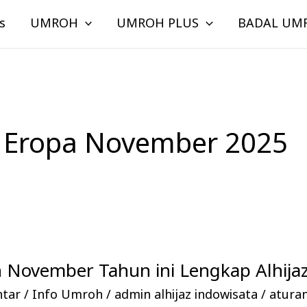
s
UMROH
UMROH PLUS
BADAL UM
 Eropa November 2025
 November Tahun ini Lengkap Alhijaz
ntar
/
Info Umroh
/
admin alhijaz indowisata
/
atura