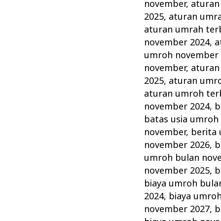
November
november
,
aturan
Tahun
2025
,
aturan umr
ini
aturan umrah ter
november 2024
,
a
Lengkap
umroh november 
Alhijaz
november
,
aturan
Indowisata
2025
,
aturan umr
aturan umroh ter
november 2024
,
b
batas usia umroh
november
,
berita
november 2026
,
b
umroh bulan nov
november 2025
,
b
biaya umroh bula
2024
,
biaya umro
november 2027
,
b