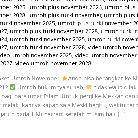
mber 2025
,
umroh plus november 2026
,
umroh plus
mber 2028
,
umroh plus turki november
,
umroh plus 
turki november 2025
,
umroh plus turki november 2
027
,
umroh plus turki november 2028
,
umroh turki 
024
,
umroh turki november 2025
,
umroh turki nove
027
,
umroh turki november 2028
,
video umroh nove
ideo umroh november 2025
,
video umroh november
2027
,
video umroh november 2028
aket Umroh November,
Anda bisa berangkat ke 
1212
Umroh hukumnya sunah,
tidak wajib dila
n bagi para umat Islam. Untuk pergi ke Mekkah dan
 melakukannya kapan saja.Meski begitu, waktu terb
jatuh pada 1 Muharram setelah musim haji. […]